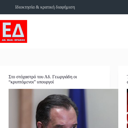
Skip
Ιδιοκτησία & κρατική διαφήμιση
to
content
Στο στόχαστρό του Αδ. Γεωργιάδη οι
“κρυπτόμενοι” υπουργοί