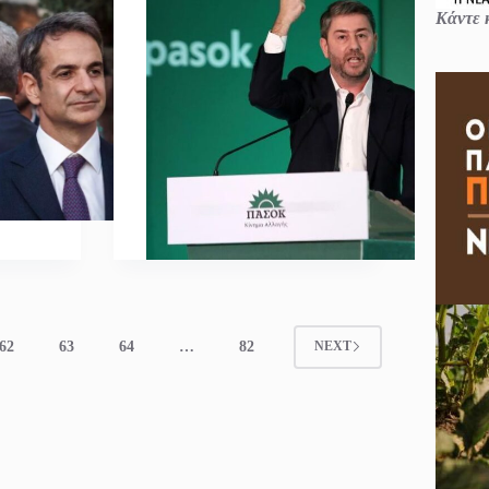
Κάντε κ
62
63
64
…
82
NEXT