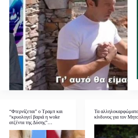
“Φτερνίζεται” ο Τραμπ και
Τα αλληλοκαρφώματα
“κρυολογεί βαριά η woke
κίνδυνος για τον Μητ
ατζέντα της Δύσης”…