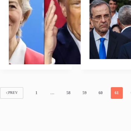
1
…
58
59
60
61
PREV