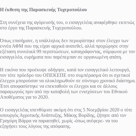
Η έκθεση της Παρασκευής Τυχεροπούλου
Στη συνέχεια της αγόρευσής του, ο εισαγγελέας αναφέρθηκε εκτενώς
στο έργο της Παρασκευής Τυχεροπούλου.
Όπως επισήμανε, η υπάλληλος δεν περιορίστηκε στον έλεγχο των
εννέα ΑΦΜ που της είχαν αρχικά ανατεθεί, αλλά προχώρησε στην
εξέταση συνολικά 99 περιπτώσεων, καταγράφοντας, σύμφωνα με τον
εισαγγελέα, ευρήματα που παρέπεμπαν σε οργανωμένη απάτη.
Η εικόνα που προέκυψε οδήγησε, κατά τον εισαγγελικό λειτουργό,
τον τότε πρόεδρο του ΟΠΕΚΕΠΕ στο συμπέρασμα ότι οι σχετικοί
έλεγχοι μπορούσαν να ολοκληρωθούν σε σύντομο χρονικό διάστημα.
Έτσι αποφασίστηκε να επεκταθούν οι έλεγχοι και σε άλλους
παραγωγούς πριν από την καταβολή των ενισχύσεων του Εθνικού
Αποθέματος για το 2020.
Ο εισαγγελέας υπενθύμισε ακόμη ότι στις 5 Νοεμβρίου 2020 ο τότε
υπουργός Αγροτικής Ανάπτυξης, Μάκης Βορίδης, ζήτησε από τον
Γρηγόρη Βάρρα να παραιτηθεί, χωρίς -όπως ανέφερε- να του
εξηγήσει τους λόγους της απόφασης.