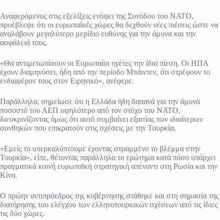
Αναφερόμενος στις εξελίξεις ενόψει της Συνόδου του ΝΑΤΟ,
προέβλεψε ότι οι ευρωπαϊκές χώρες θα δεχθούν νέες πιέσεις ώστε να
αναλάβουν μεγαλύτερο μερίδιο ευθύνης για την άμυνα και την
ασφάλειά τους.
«Θα αντιμετωπίσουν οι Ευρωπαίοι ηγέτες την ίδια πίεση. Οι ΗΠΑ
έχουν διαμηνύσει, ήδη από την περίοδο Μπάιντεν, ότι στρέφουν το
ενδιαφέρον τους στον Ειρηνικό», ανέφερε.
Παράλληλα, σημείωσε ότι η Ελλάδα ήδη δαπανά για την άμυνα
ποσοστό του ΑΕΠ υψηλότερο από τον στόχο του ΝΑΤΟ,
διευκρινίζοντας όμως ότι αυτό συμβαίνει εξαιτίας των ιδιαίτερων
συνθηκών που επικρατούν στις σχέσεις με την Τουρκία.
«Εμείς το υπερκαλύπτουμε έχοντας στραμμένο το βλέμμα στην
Τουρκία», είπε, θέτοντας παράλληλα το ερώτημα κατά πόσο υπάρχει
πραγματικά κοινή ευρωπαϊκή στρατηγική απέναντι στη Ρωσία και την
Κίνα.
Ο πρώην αντιπρόεδρος της κυβέρνησης στάθηκε και στη σημασία της
διατήρησης του ελέγχου των ελληνοτουρκικών σχέσεων από τις ίδιες
τις δύο χώρες.