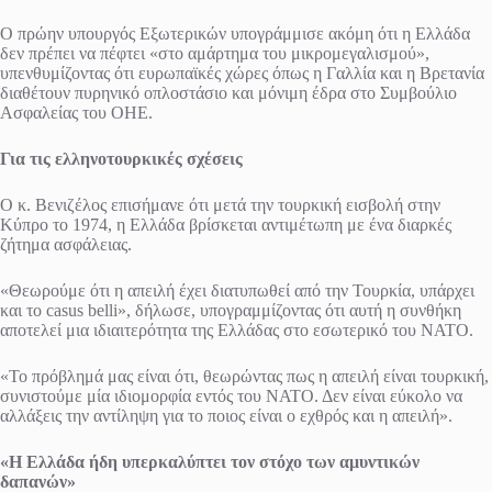
Ο πρώην υπουργός Εξωτερικών υπογράμμισε ακόμη ότι η Ελλάδα
δεν πρέπει να πέφτει «στο αμάρτημα του μικρομεγαλισμού»,
υπενθυμίζοντας ότι ευρωπαϊκές χώρες όπως η Γαλλία και η Βρετανία
διαθέτουν πυρηνικό οπλοστάσιο και μόνιμη έδρα στο Συμβούλιο
Ασφαλείας του ΟΗΕ.
Για τις ελληνοτουρκικές σχέσεις
Ο κ. Βενιζέλος επισήμανε ότι μετά την τουρκική εισβολή στην
Κύπρο το 1974, η Ελλάδα βρίσκεται αντιμέτωπη με ένα διαρκές
ζήτημα ασφάλειας.
«Θεωρούμε ότι η απειλή έχει διατυπωθεί από την Τουρκία, υπάρχει
και το casus belli», δήλωσε, υπογραμμίζοντας ότι αυτή η συνθήκη
αποτελεί μια ιδιαιτερότητα της Ελλάδας στο εσωτερικό του ΝΑΤΟ.
«Το πρόβλημά μας είναι ότι, θεωρώντας πως η απειλή είναι τουρκική,
συνιστούμε μία ιδιομορφία εντός του ΝΑΤΟ. Δεν είναι εύκολο να
αλλάξεις την αντίληψη για το ποιος είναι ο εχθρός και η απειλή».
«Η Ελλάδα ήδη υπερκαλύπτει τον στόχο των αμυντικών
δαπανών»