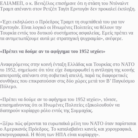
ΕΛΙΑΜΕΠ, ο κ. Βενιζέλος επισήμανε ότι η στάση του Ντόναλντ
Τραμπ απέναντι στον Ρετζέπ Ταγίπ Ερντογάν δεν προκαλεί έκπληξη.
«Έχει εκδηλώσει ο Πρόεδρος Τραμπ τη συμπάθειά του για τον
Ερντογάν. Είναι λογικό οι Ηνωμένες Πολιτείες να θέλουν την
Τουρκία εντός του δυτικού συστήματος ασφαλείας. Εμείς πρέπει να
τα αντιμετωπίζουμε αυτά με στρατηγική ψυχραιμία», ανέφερε.
«Πρέπει να δούμε αν το αφήγημα του 1952 ισχύει»
Αναφερόμενος στην κοινή ένταξη Ελλάδας και Τουρκίας στο ΝΑΤΟ
το 1952, σημείωσε ότι τότε είχε διαμορφωθεί η αντίληψη της κοινής
αποτροπής απέναντι στη σοβιετική απειλή, παρά τις διαφορετικές
συνθήκες που επικρατούσαν στις δύο χώρες μετά τον Β’ Παγκόσμιο
Πόλεμο.
«Πρέπει να δούμε αν το αφήγημα του 1952 ισχύει», τόνισε,
επισημαίνοντας ότι οι Ηνωμένες Πολιτείες εξακολουθούν να
διατηρούν κυρίαρχο ρόλο εντός της Συμμαχίας.
«Ξέρω πώς φέρονται τα ευρωπαϊκά μέλη του ΝΑΤΟ όταν παρίσταται
ο Αμερικανός Πρόεδρος. Το καταλαβαίνει κανείς και χορογραφικά,
σκηνογραφικά. Η θέση των ΗΠΑ είναι κυρίαρχη».