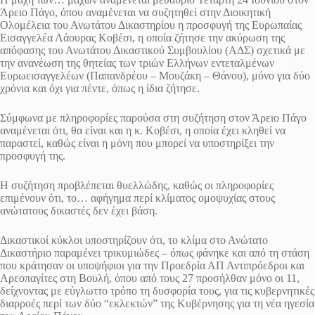
Άρειο Πάγο, όπου αναμένεται να συζητηθεί στην Διοικητική
Ολομέλεια του Ανωτάτου Δικαστηρίου η προσφυγή της Ευρωπαίας
Εισαγγελέα Λάουρας Κοβέσι, η οποία ζήτησε την ακύρωση της
απόφασης του Ανωτάτου Δικαστικού Συμβουλίου (ΑΔΣ) σχετικά με
την ανανέωση της θητείας των τριών Ελλήνων εντεταλμένων
Ευρωεισαγγελέων (Παπανδρέου – Μουζάκη – Θάνου), μόνο για δύο
χρόνια και όχι για πέντε, όπως η ίδια ζήτησε.
Σύμφωνα με πληροφορίες παρούσα στη συζήτηση στον Άρειο Πάγο
αναμένεται ότι, θα είναι και η κ. Κοβέσι, η οποία έχει κληθεί να
παραστεί, καθώς είναι η μόνη που μπορεί να υποστηρίξει την
προσφυγή της.
Η συζήτηση προβλέπεται θυελλώδης, καθώς οι πληροφορίες
επιμένουν ότι, το… αφήγημα περί κλίματος ομοψυχίας στους
ανώτατους δικαστές δεν έχει βάση.
Δικαστικοί κύκλοι υποστηρίζουν ότι, το κλίμα στο Ανώτατο
Δικαστήριο παραμένει τρικυμιώδες – όπως φάνηκε και από τη στάση
που κράτησαν οι υποψήφιοι για την Προεδρία ΑΠ Αντιπρόεδροι και
Αρεοπαγίτες στη Βουλή, όπου από τους 27 προσήλθαν μόνο οι 11,
δείχνοντας με εύγλωττο τρόπο τη δυσφορία τους, για τις κυβερνητικές
διαρροές περί των δύο “εκλεκτών” της Κυβέρνησης για τη νέα ηγεσία