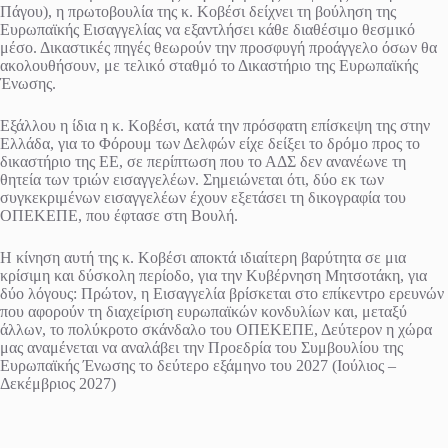
Πάγου), η πρωτοβουλία της κ. Κοβέσι δείχνει τη βούληση της
Ευρωπαϊκής Εισαγγελίας να εξαντλήσει κάθε διαθέσιμο θεσμικό
μέσο. Δικαστικές πηγές θεωρούν την προσφυγή προάγγελο όσων θα
ακολουθήσουν, με τελικό σταθμό το Δικαστήριο της Ευρωπαϊκής
Ένωσης.
Εξάλλου η ίδια η κ. Κοβέσι, κατά την πρόσφατη επίσκεψη της στην
Ελλάδα, για το Φόρουμ των Δελφών είχε δείξει το δρόμο προς το
δικαστήριο της ΕΕ, σε περίπτωση που το ΑΔΣ δεν ανανέωνε τη
θητεία των τριών εισαγγελέων. Σημειώνεται ότι, δύο εκ των
συγκεκριμένων εισαγγελέων έχουν εξετάσει τη δικογραφία του
ΟΠΕΚΕΠΕ, που έφτασε στη Βουλή.
Η κίνηση αυτή της κ. Κοβέσι αποκτά ιδιαίτερη βαρύτητα σε μια
κρίσιμη και δύσκολη περίοδο, για την Κυβέρνηση Μητσοτάκη, για
δύο λόγους: Πρώτον, η Εισαγγελία βρίσκεται στο επίκεντρο ερευνών
που αφορούν τη διαχείριση ευρωπαϊκών κονδυλίων και, μεταξύ
άλλων, το πολύκροτο σκάνδαλο του ΟΠΕΚΕΠΕ, Δεύτερον η χώρα
μας αναμένεται να αναλάβει την Προεδρία του Συμβουλίου της
Ευρωπαϊκής Ένωσης το δεύτερο εξάμηνο του 2027 (Ιούλιος –
Δεκέμβριος 2027)