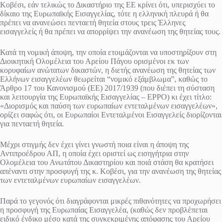
Κοβέσι, εάν τελικώς το Δικαστήριο της ΕΕ κρίνει ότι, υπερισχύει το
δίκαιο της Ευρωπαϊκής Εισαγγελίας, τότε η ελληνική πλευρά ή θα
πρέπει να ανανεώσει πενταετή θητεία στους τρεις Έλληνες
εισαγγελείς ή θα πρέπει να απορρίψει την ανανέωση της θητείας τους.
Κατά τη νομική άποψη, την οποία ετοιμάζονται να υποστηρίξουν στη
Διοικητική Ολομέλεια του Αρείου Πάγου ορισμένοι εκ των
κορυφαίων ανώτατων δικαστών, η διετής ανανέωση της θητείας των
Ελλήνων εισαγγελέων θεωρείται “νομικό εξάμβλωμα”, καθώς το
Άρθρο 17 του Κανονισμού (ΕΕ) 2017/1939 (που διέπει τη σύσταση
και λειτουργία της Ευρωπαϊκής Εισαγγελίας – EPPO) κι έχει τίτλο:
«Διορισμός και παύση των ευρωπαίων εντεταλμένων εισαγγελέων»,
ορίζει σαφώς ότι, οι Ευρωπαίοι Εντεταλμένοι Εισαγγελείς διορίζονται
για πενταετή θητεία.
Μέχρι στιγμής δεν έχει γίνει γνωστή ποια είναι η άποψη της
Αντιπροέδρου ΑΠ, η οποία έχει οριστεί ως εισηγήτρια στην
Ολομέλεια του Ανωτάτου Δικαστηρίου και ποιά στάση θα κρατήσει
απέναντι στην προσφυγή της κ. Κοβέσι, για την ανανέωση της θητείας
των εντεταλμένων ευρωπαίων εισαγγελέων.
Παρά το γεγονός ότι διαγράφονται μικρές πιθανότητες να προχωρήσει
η προσφυγή της Ευρωπαίας Εισαγγελέα, (καθώς δεν προβλέπεται
ειδικό ένδικο μέσο κατά της συγκεκριμένης απόφασης του Αρείου