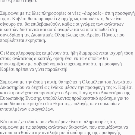
του Αρείου Πάγου.
Σύμφωνα με τις ίδιες πληροφορίες οι νέες «διαρροές» ότι η προσφυγή
της κ. Κοβέσι θα απορριφτεί εξ αρχής ως απαράδεκτη, δεν είναι
σίγουρο ότι, θα επιβεβαιωθούν, καθώς οι γνώμες των ανώτατων
δικαστών διίστανται και αυτό αναμένεται να αποτυπωθεί στη
συνεδρίαση της Διοικητικής Ολομέλειας του Αρείου Πάγου, που
προβλέπεται εκρηκτική.
Οι ίδιες πληροφορίες επιμένουν ότι, ήδη διαμορφώνεται ισχυρή τάση
στους ανώτατους δικαστές, ορισμένοι εκ των οποίων θα
υποστηρίξουν με σοβαρά νομικά επιχειρήματα ότι, η προσφυγή
Κοβέσι πρέπει να γίνει παραδεκτή!
Σύμφωνα με την άποψη αυτή, θα πρέπει η Ολομέλεια του Ανωτάτου
Δικαστηρίου να δεχτεί ως ένδικο μέσον την προσφυγή της κ. Κοβέσι
και στη συνέχεια να προσφύγει ο Άρειος Πάγος στο Δικαστήριο της
Ευρωπαϊκής Ένωσης, υποβάλλοντας προδικαστικό ερώτημα για το
ποιo δίκαιο υπερισχύει στο θέμα της επιλογής των ευρωπαίων
εντεταλμένων εισαγγελέων.
Κάτι που έχει ιδιαίτερο ενδιαφέρον είναι οι πληροφορίες ότι,
σύμφωνα με τις απόψεις ανώτατων δικαστών, που ετοιμάζονται να
αντιπαρατεθούν στην αντίληψη περί απόρριψης της προσφυγής