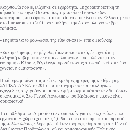
Καχυποψία που εξελίχθηκε σε εχθρότητα, με χαρακτηριστική τη
δήλωση υπουργού Οικονομίας, την οποία ο Γιούνκερ δεν
κατανόμασε, που έφτασε στο σημείο να προτείνει στην Ελλάδα, μέσα
στο Eurogroup, το 2010, να πουλήσει την Ακρόπολη για να βρει
χρήματα.
«Της είπα να το βουλώσει, της είπα σκάσε!» είπε ο Γιούνκερ.
«Σοκαριστήκαμε, το μέγεθος ήταν σοκαριστικό, έδειχνε ότι η
ελληνική κυβέρμηση δεν ήταν ειλικρινής» είπε μιλώντας στην
εκπομπή ο Κλάους Ρέγκλινγκ, προσθέτοντας ότι «από εκεί και πέρα
χάνεται η εμπιστοσύνη».
Η κάμερα μπαίνει στις πρώτες, κρίσιμες ημέρες της κυβέρνησης
ΣΥΡΙΖΑ-ΑΝΕΛ το 2015 – στη στιγμή που οι προεκλογικές
εξαγγελίες συγκρούονται με την ωμή πραγματικότητα των δημόσιων
οικονομικών. Στο Γενικό Λογιστήριο του Κράτους, η εικόνα είναι
σοκαριστική.
Τα διαθέσιμα του Δημοσίου δεν επαρκούν για τις υποχρεώσεις που
έρχονται. Η χώρα έχει μόλις 1,6 δισ. ευρώ στο ταμείο και μπροστά
της πολλαπλάσιες πληρωμές. «Ήταν τρόμος», θυμάται η τότε Γενική
Διευθύντρια Προϋπολογισμού και Δημοσιονομικής Πολιτικής,