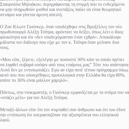
Σταυρούλα Μηλιάκου, περιγράφοντας τη στιγμή που το ενδεχόμενο
να μην πληρωθούν μισθοί και συντάξεις παύει να είναι θεωρητικό
σενάριο και γίνεται άμεση απειλή.
Ο Ζαν Κλωντ Γιούνκερ, όταν υποδέχθηκε στις Βρυξέλλες τον νέο
πρωθυπουργό Αλέξη Τσίπρα, φρόντισε να δείξει, όπως λέει ο ίδιος
φιλικότητα και ότι «δεν υποδεχόμασταν έναν εχθρό». Αποκάλυψε
μάλιστα τον διάλογο που είχε με τον κ. Τσίπρα όταν μείνανε δυο
τους.
«Μου είπε, ξέρετε, εξελέγην με ποσοστό 36% κάτι το οποίο πρέπει
να ληφθεί σοβαρά υπόψιν από τους εταίρους μας” Τότε του απάντησα:
Αυτό δεν με εντυπωσιάζει. Εγώ αν είχα ποτέ τέτοιο πρόγραμμα όπως
αυτό που που υποσχέθηκες προεκλογικά στην Ελλάδα θα είχα 80%,
οπότε το 36% είναι μάλλον χαμηλό».
Πάντως, στο ντοκιμαντέρ, ο Γιούνκερ εμφανίζεται με το στόμα του να
«στάζει μέλι» για τον Αλέξη Τσίπρα.
Μεταξύ άλλων είπε ότι τον συμπαθεί σαν άνθρωπο και ότι του έδινε
την εντύπωση ότι υπερασπιζόταν την αξιοπρέπεια του ελληνικού
λαού.