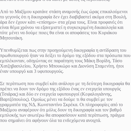
Από το Μαξίμου κρατάνε στάση αναμονής έως ώρας επικαλούμενοι
το γεγονός ότι η δικογραφία δεν έχει διαβιβαστεί ακόμα στη Βουλή,
άρα δεν έχουν κάτι «επίσημο» στα χέρια τους. Είναι προφανές ότι
είναι θέμα χρόνου να εξανεμιστεί η συγκεκριμένη δικαιολογία και
τότε μένει να δούμε ποιες θα είναι οι αποφάσεις του Κυριάκου
Μητσοτάκη.
Υπενθυμίζεται πως στην προηγούμενη δικογραφία η αντίδραση του
πρωθυπουργού ήταν να δείξει το δρόμο της εξόδου στα πρόσωπα που
εμπλέκονταν, οδηγώντας σε παραίτηση τους Μάκη Βορίδη, Τάσο
Χατζηβασιλείου, Χρήστο Μπουκώρο και Διονύση Σταμενίτη, ήτοι
έναν υπουργό και 3 υφυπουργούς.
Σε περίπτωση που συμβεί κάτι ανάλογο με τη δεύτερη δικογραφία θα
πρέπει να δουν τον δρόμο της εξόδου ένας εν ενεργεία υπουργός
(Τσιάρας) και δύο εν ενεργεία υφυπουργοί (Κεφαλογιάννης,
Βαρτζόπουλος). Ομοίως μένει να δούμε τι θα συμβεί με τον
γραμματέα της ΝΔ, Κωνσταντίνο Σκρέκα. Οι πληροφορίες από το
Μαξίμου αναφέρουν ότι μόλις δουν τη δικογραφία και τον βαθμό
εμπλοκής των ανωτέρω θα αποφασίσουν κατά περίπτωση, πράγμα
που σημαίνει ότι αφήνουν όλα τα ενδεχόμενα ανοιχτά.