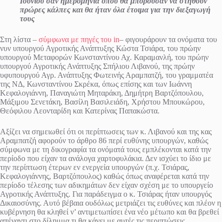
Ιουνίου σαν ημερομηνία όπου θα μπορούσαν να στηθούν
πρώρες κάλπες και θα ήταν όλα έτοιμα για την διεξαγωγή
τους
Στη λίστα –
σύμφωνα με πηγές του in
– φιγουράρουν τα ονόματα του
νυν υπουργού Αγροτικής Ανάπτυξης Κώστα Τσιάρα, του πρώην
υπουργού Μεταφορών Κωνσταντίνου Αχ. Καραμανλή, του πρώην
υπουργού Αγροτικής Ανάπτυξης Σπήλιου Λιβανού, της πρώην
υφυπουργού Αγρ. Ανάπτυξης Φωτεινής Αραμπατζή, του γραμματέα
της ΝΔ, Κωνσταντίνου Σκρέκα, όπως επίσης και των Ιωάννη
Κεφαλογιάννη, Παναγιώτη Μηταράκη, Δημήτρη Βαρτζόπουλου,
Μάξιμου Σενετάκη, Βασίλη Βασιλειάδη, Χρήστου Μπουκώρου,
Θεόφιλου Λεονταρίδη και Κατερίνας Παπακώστα.
Αξίζει να σημειωθεί ότι οι περίπτωσεις των κ. Λιβανού και της κας
Αραμπατζή αφορούν το άρθρο 86 περί ευθύνης υπουργών, καθώς
σύμφωνα με τη δικογραφία τα ονόματά τους εμπλέκονται κατά την
περίοδο που είχαν τα ανάλογα χαρτοφυλάκια. Δεν ισχύει το ίδιο με
την περίπτωση έτερων εν ενεργεία υπουργών (π.χ. Τσιάρας,
Κεφαλογιάννης, Βαρτζόπουλος) καθώς όπως αναφέρεται κατά την
περίοδο τέλεσης των αδικημάτων δεν είχαν σχέση με το υπουργείο
Αγροτικής Ανάπτυξης. Για παράδειγμα ο κ. Τσιάρας ήταν υπουργός
Δικαιοσύνης. Αυτό βέβαια ουδόλως μετριάζει τις ευθύνες και πλέον η
κυβέρνηση θα κληθεί ν’ αντιμετωπίσει ένα νέο μέτωπο και θα βρεθεί
απέναντι στο δίλημμα τι θα κάνει με αυτές τις περιπτώσεις.