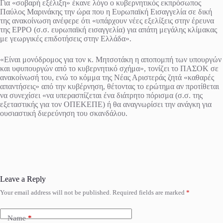
Για «σοβαρή εξέλιξη» έκανε λόγο ο κυβερνητικός εκπρόσωπος
Παύλος Μαρινάκης την ώρα που η Ευρωπαϊκή Εισαγγελία σε δική
της ανακοίνωση ανέφερε ότι «υπάρχουν νέες εξελίξεις στην έρευνα
της EPPO (σ.σ. ευρωπαϊκή εισαγγελία) για απάτη μεγάλης κλίμακας
με γεωργικές επιδοτήσεις στην Ελλάδα».
«Είναι μονόδρομος για τον κ. Μητσοτάκη η αποπομπή των υπουργών
και υφυπουργών από το κυβερνητικό σχήμα», τονίζει το ΠΑΣΟΚ σε
ανακοίνωσή του, ενώ το κόμμα της Νέας Αριστεράς ζητά «καθαρές
απαντήσεις» από την κυβέρνηση, θέτοντας το ερώτημα αν προτίθεται
να συνεχίσει «να υπερασπίζεται ένα διάτρητο πόρισμα (σ.σ. της
εξεταστικής για τον ΟΠΕΚΕΠΕ) ή θα αναγνωρίσει την ανάγκη για
ουσιαστική διερεύνηση του σκανδάλου.
Leave a Reply
Your email address will not be published.
Required fields are marked
*
Name
*