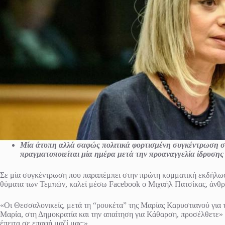
Μία άτυπη αλλά σαφώς πολιτικά φορτισμένη συγκέντρωση σ
πραγματοποιείται μία ημέρα μετά την προαναγγελία ίδρυσης
Σε μία συγκέντρωση που παραπέμπει στην πρώτη κομματική εκδήλωση
θύματα των Τεμπών, καλεί μέσω Facebook ο Μιχαήλ Πατσίκας, άνθρω
«Οι Θεσσαλονικείς, μετά τη “ρουκέτα” της Μαρίας Καρυστιανού για το
Μαρία, στη Δημοκρατία και την απαίτηση για Κάθαρση, προσέλθετε» σ
έπειτα σε επαφή μαζί μας;»