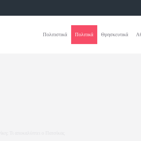
Πολιτιστικά
Πολιτικά
Θρησκευτικά
Αθ
κη; Τι αποκαλύπτει ο Πατσίκας