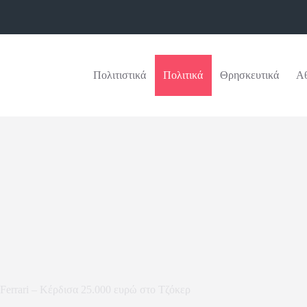
Πολιτιστικά
Πολιτικά
Θρησκευτικά
Αθ
Ferrari – Κέρδισα 25.000 ευρώ στο Τζόκερ