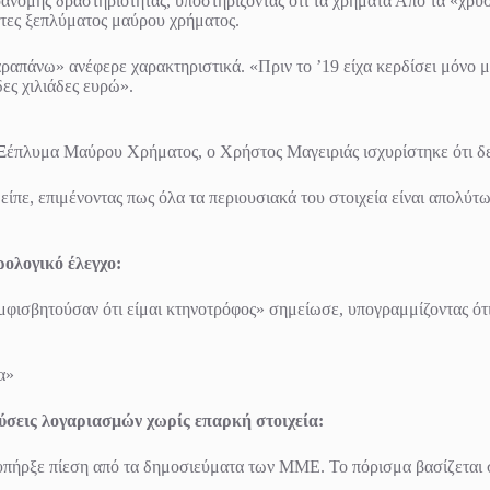
νομης δραστηριότητας, υποστηρίζοντας ότι τα χρήματα Από τα «χρυσά
ητες ξεπλύματος μαύρου χρήματος.
αραπάνω» ανέφερε χαρακτηριστικά. «Πριν το ’19 είχα κερδίσει μόνο
ες χιλιάδες ευρώ».
 Ξέπλυμα Μαύρου Χρήματος, ο Χρήστος Μαγειριάς ισχυρίστηκε ότι δε
είπε, επιμένοντας πως όλα τα περιουσιακά του στοιχεία είναι απολύτω
ρολογικό έλεγχο:
μφισβητούσαν ότι είμαι κτηνοτρόφος» σημείωσε, υπογραμμίζοντας ότι ο
α»
ύσεις λογαριασμών χωρίς επαρκή στοιχεία:
υπήρξε πίεση από τα δημοσιεύματα των ΜΜΕ. Το πόρισμα βασίζεται σ