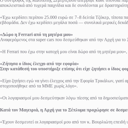
Ο σύντροφος της Καλλιόπης Σεμερτζίδου απέρριψε κάθε υπόνοια παρά
αποκλειστικά από τυχερά παιχνίδια και δε συνδέονται με δραστηριότ
«Έχω κερδίσει περίπου 25.000 ευρώ σε 7–8 δελτία Τζόκερ, τίποτα π
εβδομάδα. Δεν έχω κερδίσει μεγάλα ποσά — συνολικά μερικές δεκάδ
«Δώρο η Ferrari από τη μητέρα μου»
Αναφερόμενος στα super cars που δεσμεύθηκαν από την Αρχή για το
«Η Ferrari που έχω στην κατοχή μου είναι δώρο από τη μητέρα μου», 
«Ζήτησα ο ίδιος έλεγχο από την εφορία»
Στην κατάθεσή του υποστήριξε επίσης ότι είχε ζητήσει ο ίδιος φο
«Είχα ζητήσει εγώ να γίνει έλεγχος από την Εφορία Τρικάλων, γιατί α
στοχοποιήθηκε από τα ΜΜΕ χωρίς λόγο».
«Οι λογαριασμοί μου δεσμεύτηκαν λόγω πίεσης από τα δημοσιεύματ
Κατά τον Μαγειριά, η Αρχή για το Ξέπλυμα προχώρησε σε δεσμε
«Έχουν δεσμευτεί οι λογαριασμοί μου από τον κ. Βουρλιώτη επειδή 