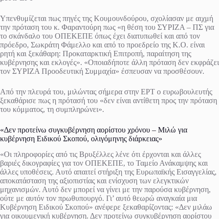
Υπενθυμίζεται πως πηγές της Κουμουνδούρου, σχολίασαν με αιχμή
την πρόταση του κ. Φαραντούρη πως «η θέση του ΣΥΡΙΖΑ – ΠΣ για
το σκάνδαλο του ΟΠΕΚΕΠΕ όπως έχει διατυπωθεί και από τον
πρόεδρο, Σωκράτη Φάμελλο και από το προεδρείο της Κ.Ο. είναι
ρητή και ξεκάθαρη: Προκαταρκτική Επιτροπή, παραίτηση της
κυβέρνησης και εκλογές». «Οποιαδήποτε άλλη πρόταση δεν εκφράζει
τον ΣΥΡΙΖΑ Προοδευτική Συμμαχία» έσπευσαν να προσθέσουν.
Από την πλευρά του, μιλώντας σήμερα στην ΕΡΤ ο ευρωβουλευτής
ξεκαθάρισε πως η πρότασή του «δεν είναι αντίθετη προς την πρόταση
του κόμματος, τη συμπληρώνει».
«Δεν προτείνω συγκυβέρνηση αορίστου χρόνου – Μιλώ για
κυβέρνηση Ειδικού Σκοπού, ολιγόμηνης διάρκειας»
«Οι πληροφορίες από τις Βρυξέλλες λένε ότι έρχονται και άλλες
βαριές δικογραφίες για τον ΟΠΕΚΕΠΕ, το Ταμείο Ανάκαμψης και
άλλες υποθέσεις. Αυτό απαιτεί στήριξη της Ευρωπαϊκής Εισαγγελίας,
αποκατάσταση της αξιοπιστίας και ενίσχυση των ελεγκτικών
μηχανισμών. Αυτό δεν μπορεί να γίνει με την παρούσα κυβέρνηση,
ούτε με αυτόν τον πρωθυπουργό. Γι’ αυτό θεωρώ αναγκαία μια
Κυβέρνηση Ειδικού Σκοπού» ανέφερε ξεκαθαρίζοντας: «Δεν μιλάω
για οικουμενική κυβέρνηση. Δεν προτείνω συγκυβέρνηση αορίστου