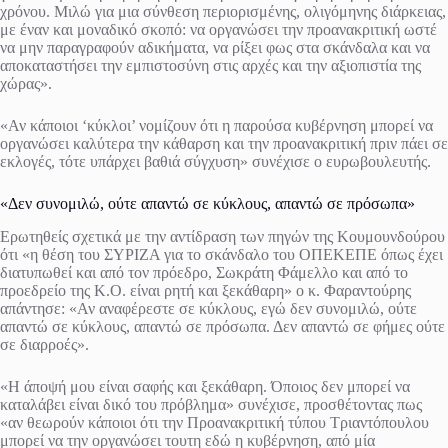
χρόνου. Μιλώ για μια σύνθεση περιορισμένης, ολιγόμηνης διάρκειας,
με έναν και μοναδικό σκοπό: να οργανώσει την προανακριτική ωστέ
να μην παραγραφούν αδικήματα, να ρίξει φως στα σκάνδαλα και να
αποκαταστήσει την εμπιστοσύνη στις αρχές και την αξιοπιστία της
χώρας».
«Αν κάποιοι ‘κύκλοι’ νομίζουν ότι η παρούσα κυβέρνηση μπορεί να
οργανώσει καλύτερα την κάθαρση και την προανακριτική πριν πάει σε
εκλογές, τότε υπάρχει βαθιά σύγχυση» συνέχισε ο ευρωβουλευτής.
«Δεν συνομιλώ, ούτε απαντώ σε κύκλους, απαντώ σε πρόσωπα»
Ερωτηθείς σχετικά με την αντίδραση των πηγών της Κουμουνδούρου
ότι «η θέση του ΣΥΡΙΖΑ για το σκάνδαλο του ΟΠΕΚΕΠΕ όπως έχει
διατυπωθεί και από τον πρόεδρο, Σωκράτη Φάμελλο και από το
προεδρείο της Κ.Ο. είναι ρητή και ξεκάθαρη» ο κ. Φαραντούρης
απάντησε: «Αν αναφέρεστε σε κύκλους, εγώ δεν συνομιλώ, ούτε
απαντώ σε κύκλους, απαντώ σε πρόσωπα. Δεν απαντώ σε φήμες ούτε
σε διαρροές».
«Η άποψή μου είναι σαφής και ξεκάθαρη. Όποιος δεν μπορεί να
καταλάβει είναι δικό του πρόβλημα» συνέχισε, προσθέτοντας πως
«αν θεωρούν κάποιοι ότι την Προανακριτική τύπου Τριαντόπουλου
μπορεί να την οργανώσει τουτη εδώ η κυβέρνηση, από μία