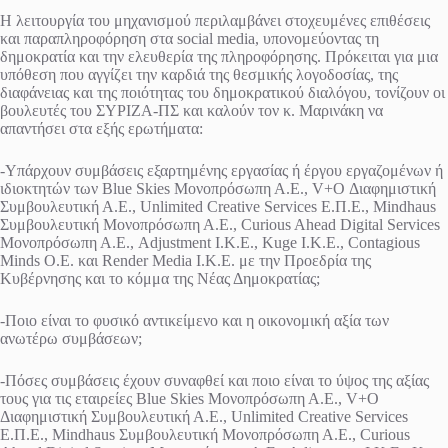
Η λειτουργία του μηχανισμού περιλαμβάνει στοχευμένες επιθέσεις
και παραπληροφόρηση στα social media, υπονομεύοντας τη
δημοκρατία και την ελευθερία της πληροφόρησης. Πρόκειται για μια
υπόθεση που αγγίζει την καρδιά της θεσμικής λογοδοσίας, της
διαφάνειας και της ποιότητας του δημοκρατικού διαλόγου, τονίζουν οι
βουλευτές του ΣΥΡΙΖΑ-ΠΣ και καλούν τον κ. Μαρινάκη να
απαντήσει στα εξής ερωτήματα:
-Υπάρχουν συμβάσεις εξαρτημένης εργασίας ή έργου εργαζομένων ή
ιδιοκτητών των Blue Skies Μονοπρόσωπη Α.Ε., V+O Διαφημιστική
Συμβουλευτική Α.Ε., Unlimited Creative Services Ε.Π.Ε., Mindhaus
Συμβουλευτική Μονοπρόσωπη Α.Ε., Curious Ahead Digital Services
Μονοπρόσωπη Α.Ε., Adjustment Ι.Κ.Ε., Kuge Ι.Κ.Ε., Contagious
Minds O.E. και Render Media Ι.Κ.Ε. με την Προεδρία της
Κυβέρνησης και το κόμμα της Νέας Δημοκρατίας;
-Ποιο είναι το φυσικό αντικείμενο και η οικονομική αξία των
ανωτέρω συμβάσεων;
-Πόσες συμβάσεις έχουν συναφθεί και ποιο είναι το ύψος της αξίας
τους για τις εταιρείες Blue Skies Μονοπρόσωπη Α.Ε., V+O
Διαφημιστική Συμβουλευτική Α.Ε., Unlimited Creative Services
Ε.Π.Ε., Mindhaus Συμβουλευτική Μονοπρόσωπη Α.Ε., Curious