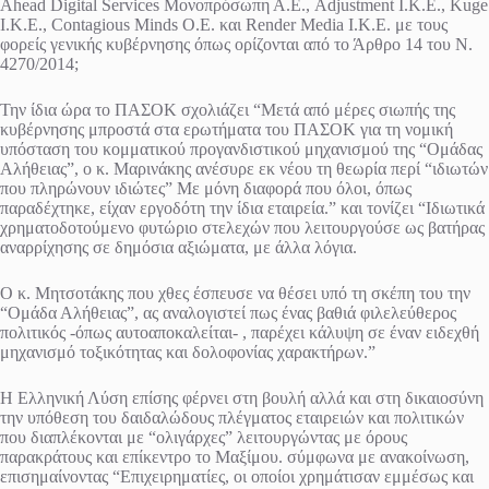
Ahead Digital Services Μονοπρόσωπη Α.Ε., Adjustment Ι.Κ.Ε., Kuge
Ι.Κ.Ε., Contagious Minds O.E. και Render Media Ι.Κ.Ε. με τους
φορείς γενικής κυβέρνησης όπως ορίζονται από το Άρθρο 14 του Ν.
4270/2014;
Την ίδια ώρα το ΠΑΣΟΚ σχολιάζει “Μετά από μέρες σιωπής της
κυβέρνησης μπροστά στα ερωτήματα του ΠΑΣΟΚ για τη νομική
υπόσταση του κομματικού προγανδιστικού μηχανισμού της “Ομάδας
Αλήθειας”, ο κ. Μαρινάκης ανέσυρε εκ νέου τη θεωρία περί “ιδιωτών
που πληρώνουν ιδιώτες” Με μόνη διαφορά που όλοι, όπως
παραδέχτηκε, είχαν εργοδότη την ίδια εταιρεία.” και τονίζει “Ιδιωτικά
χρηματοδοτούμενο φυτώριο στελεχών που λειτουργούσε ως βατήρας
αναρρίχησης σε δημόσια αξιώματα, με άλλα λόγια.
Ο κ. Μητσοτάκης που χθες έσπευσε να θέσει υπό τη σκέπη του την
“Ομάδα Αλήθειας”, ας αναλογιστεί πως ένας βαθιά φιλελεύθερος
πολιτικός -όπως αυτοαποκαλείται- , παρέχει κάλυψη σε έναν ειδεχθή
μηχανισμό τοξικότητας και δολοφονίας χαρακτήρων.”
Η Ελληνική Λύση επίσης φέρνει στη βουλή αλλά και στη δικαιοσύνη
την υπόθεση του δαιδαλώδους πλέγματος εταιρειών και πολιτικών
που διαπλέκονται με “ολιγάρχες” λειτουργώντας με όρους
παρακράτους και επίκεντρο το Μαξίμου. σύμφωνα με ανακοίνωση,
επισημαίνοντας “Επιχειρηματίες, οι οποίοι χρημάτισαν εμμέσως και