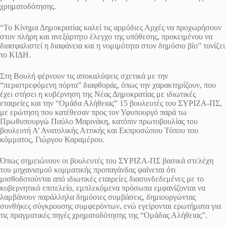
χρηματοδότησης.
“Το Κίνημα Δημοκρατίας καλεί τις αρμόδιες Αρχές να προχωρήσουν
στον πλήρη και ανεξάρτητο έλεγχο της υπόθεσης, προκειμένου να
διασφαλιστεί η διαφάνεια και η νομιμότητα στον δημόσιο βίο” τονίζει
το ΚΙΔΗ.
Στη Βουλή φέρνουν τις αποκαλύψεις σχετικά με την
“περιστρεφόμενη πόρτα” διαφθοράς, όπως την χαρακτηρίζουν, που
έχει στήσει η κυβέρνηση της Νέας Δημοκρατίας με ιδιωτικές
εταιρείες και την “Ομάδα Αλήθειας” 15 βουλευτές του ΣΥΡΙΖΑ-ΠΣ,
με ερώτηση που κατέθεσαν προς τον Υφυπουργό παρά τω
Πρωθυπουργώ Παύλο Μαρινάκη, κατόπιν πρωτοβουλίας του
βουλευτή Α’ Ανατολικής Αττικής και Εκπροσώπου Τύπου του
κόμματος, Γιώργου Καραμέρου.
Όπως σημειώνουν οι βουλευτές του ΣΥΡΙΖΑ-ΠΣ βασικά στελέχη
του μηχανισμού κομματικής προπαγάνδας φαίνεται ότι
μισθοδοτούνται από ιδιωτικές εταιρείες διασυνδεδεμένες με το
κυβερνητικό επιτελείο, εμπλεκόμενα πρόσωπα εμφανίζονται να
λαμβάνουν παράλληλα δημόσιες συμβάσεις, δημιουργώντας
συνθήκες σύγκρουσης συμφερόντων, ενώ εγείρονται ερωτήματα για
τις πραγματικές πηγές χρηματοδότησης της “Ομάδας Αλήθειας”.