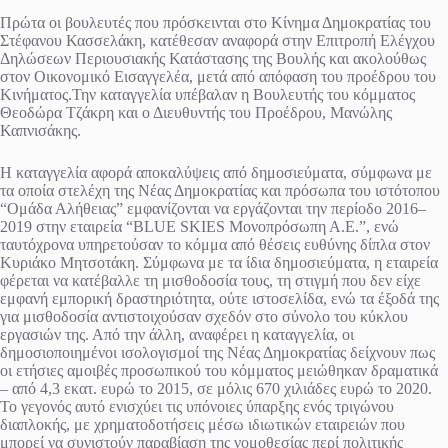
Πρώτα οι βουλευτές που πρόσκεινται στο Κίνημα Δημοκρατίας του
Στέφανου Κασσελάκη, κατέθεσαν αναφορά στην Επιτροπή Ελέγχου
Δηλώσεων Περιουσιακής Κατάστασης της Βουλής και ακολούθως
στον Οικονομικό Εισαγγελέα, μετά από απόφαση του προέδρου του
Κινήματος.Την καταγγελία υπέβαλαν η Βουλευτής του κόμματος
Θεοδώρα Τζάκρη και ο Διευθυντής του Προέδρου, Μανώλης
Καπνισάκης.
Η καταγγελία αφορά αποκαλύψεις από δημοσιεύματα, σύμφωνα με
τα οποία στελέχη της Νέας Δημοκρατίας και πρόσωπα του ιστότοπου
“Ομάδα Αλήθειας” εμφανίζονται να εργάζονται την περίοδο 2016–
2019 στην εταιρεία “BLUE SKIES Μονοπρόσωπη Α.Ε.”, ενώ
ταυτόχρονα υπηρετούσαν το κόμμα από θέσεις ευθύνης δίπλα στον
Κυριάκο Μητσοτάκη. Σύμφωνα με τα ίδια δημοσιεύματα, η εταιρεία
φέρεται να κατέβαλλε τη μισθοδοσία τους, τη στιγμή που δεν είχε
εμφανή εμπορική δραστηριότητα, ούτε ιστοσελίδα, ενώ τα έξοδά της
για μισθοδοσία αντιστοιχούσαν σχεδόν στο σύνολο του κύκλου
εργασιών της. Από την άλλη, αναφέρει η καταγγελία, οι
δημοσιοποιημένοι ισολογισμοί της Νέας Δημοκρατίας δείχνουν πως
οι ετήσιες αμοιβές προσωπικού του κόμματος μειώθηκαν δραματικά
– από 4,3 εκατ. ευρώ το 2015, σε μόλις 670 χιλιάδες ευρώ το 2020.
Το γεγονός αυτό ενισχύει τις υπόνοιες ύπαρξης ενός τριγώνου
διαπλοκής, με χρηματοδοτήσεις μέσω ιδιωτικών εταιρειών που
μπορεί να συνιστούν παραβίαση της νομοθεσίας περί πολιτικής