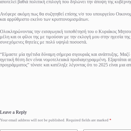
αποτελεί βαθιά πολιτική επιλογή που δηλώνει την άποψη της κυβέρνη
Ανέφερε ακόμη πως θα συζητηθεί επίσης ν/σ του υπουργείου Οικονομι
και αρρύθμιστο εκείνο των κρυπτονομισμάτων.
Ολοκληρώνοντας την εισαγωγική τοποθέτησή του ο Κυριάκος Μητσοτάκ
μέλη και οι φίλοι της με τιμούσαν με την εκλογή μου στην ηγεσία τη
συνεχόμενες θητείες με πολύ υψηλά ποσοστά.
“Είμαστε μία ηγέτιδα δύναμη σήμερα σιγουριάς και ανάπτυξης. Μαζί 
ηγετική θέση δεν είναι νομοτελειακά προδιαγεγραμμένη. Εξαρτάται α
προγράμματος” τόνισε και κατέληξε λέγοντας ότι το 2025 είναι μια α
Leave a Reply
Your email address will not be published.
Required fields are marked
*