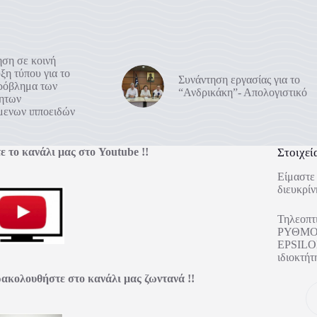
ση σε κοινή
ξη τύπου για το
Συνάντηση εργασίας για το
πρόβλημα των
“Ανδρικάκη”- Απολογιστικό
ρητων
μενων ιπποειδών
ε το κανάλι μας στο Youtube !!
Στοιχεί
Είμαστε 
διευκρίν
Τηλεοπτ
ΡΥΘΜΟΣ
EPSILON
ιδιοκτ
ακολουθήστε στο κανάλι μας ζωντανά !!