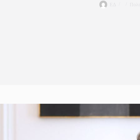
ΕΔ
Πολι