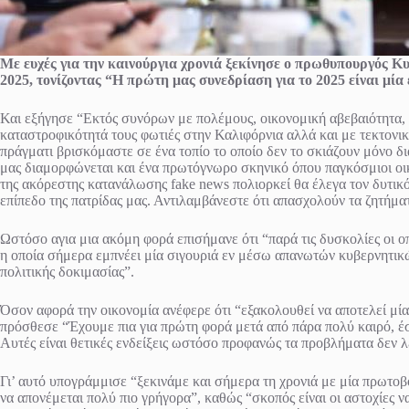
Με ευχές για την καινούργια χρονιά ξεκίνησε ο πρωθυπουργός Κ
2025, τονίζοντας “Η πρώτη μας συνεδρίαση για το 2025 είναι μί
Και εξήγησε “Εκτός συνόρων με πολέμους, οικονομική αβεβαιότητα, ασ
καταστροφικότητά τους φωτιές στην Καλιφόρνια αλλά και με τεκτονικ
πράγματι βρισκόμαστε σε ένα τοπίο το οποίο δεν το σκιάζουν μόνο δ
μας διαμορφώνεται και ένα πρωτόγνωρο σκηνικό όπου παγκόσμιοι οικ
της ακόρεστης κατανάλωσης fake news πολιορκεί θα έλεγα τον δυτικό
επίπεδο της πατρίδας μας. Αντιλαμβάνεστε ότι απασχολούν τα ζητήμα
Ωστόσο αγια μια ακόμη φορά επισήμανε ότι “παρά τις δυσκολίες οι ο
η οποία σήμερα εμπνέει μία σιγουριά εν μέσω απανωτών κυβερνητικώ
πολιτικής δοκιμασίας”.
Όσον αφορά την οικονομία ανέφερε ότι “εξακολουθεί να αποτελεί μί
πρόσθεσε “Έχουμε πια για πρώτη φορά μετά από πάρα πολύ καιρό, έσ
Αυτές είναι θετικές ενδείξεις ωστόσο προφανώς τα προβλήματα δεν λ
Γι’ αυτό υπογράμμισε “ξεκινάμε και σήμερα τη χρονιά με μία πρωτοβ
να απονέμεται πολύ πιο γρήγορα”, καθώς “σκοπός είναι οι αστοχίες ν