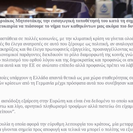
υριάκος Μητσοτάκης την εισαγωγική τοποθέτησή του κατά τη σημ
α ευκαιρία να πιάσουμε το νήμα των καθηκόντων μας ακόμα πιο δ
τάθεια σε πολλές κοινωνίες, με την κλιματική κρίση να γίνεται ολοέ
ές θα έλεγα ανατροπές σε αυτό που ξέρουμε ως πολιτική, αν αναλογισ
ιακηρύξεις και θα έλεγα πρωτοφανείς εξαγγελίες, προαναγγέλλοντας κ
ονομικοί παράγοντες διεκδικούν το ρόλο διαμορφωτή της κοινής γνώ
 πολιτισμό του ορθού λόγου και της δημοκρατίας και προφανώς οι απ
τα αυτά και την ΕΕ σε ανώτατο επίπεδο αλλά προφανώς πρέπει να λάβ
ποίες υπάρχουν η Ελλάδα απαντά θετικά ως μια χώρα σταθερότητας σε
ν κρίσεων από τη Γερμανία μέχρι πρόσφατα αυτά που συνέβησαν και 
α αισιόδοξη εξαίρεση στην Ευρώπη και είναι ένα δεδομένο το οποίο
τω και λίγο, αρνητικό πληθωρισμό τροφίμων αλλά πιστεύω ότι είχαμε
είπουν”.
ουλία η οποία αφορά την εύρυθμη λειτουργία του κράτους, μία μεταρ
α γίνονται σημεία προς αποφυγή και τελικά να μπορεί ο πολίτης να εξ