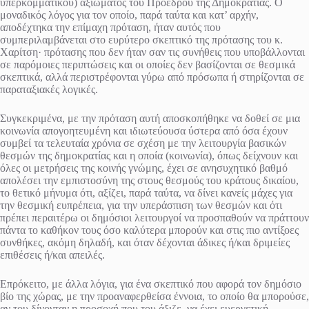
υπερκομματικού) αξιώματος του Προέδρου της Δημοκρατίας. Ο
μοναδικός λόγος για τον οποίο, παρά ταύτα και κατ’ αρχήν,
αποδέχτηκα την επίμαχη πρόταση, ήταν αυτός που
συμπεριλαμβάνεται στο ευρύτερο σκεπτικό της πρότασης του κ.
Χαρίτση· πρότασης που δεν ήταν σαν τις συνήθεις που υποβάλλονται
σε παρόμοιες περιπτώσεις και οι οποίες δεν βασίζονται σε θεσμικά
σκεπτικά, αλλά περιστρέφονται γύρω από πρόσωπα ή στηρίζονται σε
παραταξιακές λογικές.
Συγκεκριμένα, με την πρόταση αυτή αποσκοπήθηκε να δοθεί σε μια
κοινωνία απογοητευμένη και ιδιωτεύουσα ύστερα από όσα έχουν
συμβεί τα τελευταία χρόνια σε σχέση με την λειτουργία βασικών
θεσμών της δημοκρατίας και η οποία (κοινωνία), όπως δείχνουν και
όλες οι μετρήσεις της κοινής γνώμης, έχει σε ανησυχητικό βαθμό
απολέσει την εμπιστοσύνη της στους θεσμούς του κράτους δικαίου,
το θετικό μήνυμα ότι, αξίζει, παρά ταύτα, να δίνει κανείς μάχες για
την θεσμική ευπρέπεια, για την υπεράσπιση των θεσμών και ότι
πρέπει περαιτέρω οι δημόσιοι λειτουργοί να προσπαθούν να πράττουν
πάντα το καθήκον τους όσο καλύτερα μπορούν και στις πιο αντίξοες
συνθήκες, ακόμη δηλαδή, και όταν δέχονται άδικες ή/και δριμείες
επιθέσεις ή/και απειλές.
Επρόκειτο, με άλλα λόγια, για ένα σκεπτικό που αφορά τον δημόσιο
βίο της χώρας, με την προαναφερθείσα έννοια, τo οποίο θα μπορούσε,
αν του δίνονταν η προσοχή που του άξιζε, να έχει ευεργετική