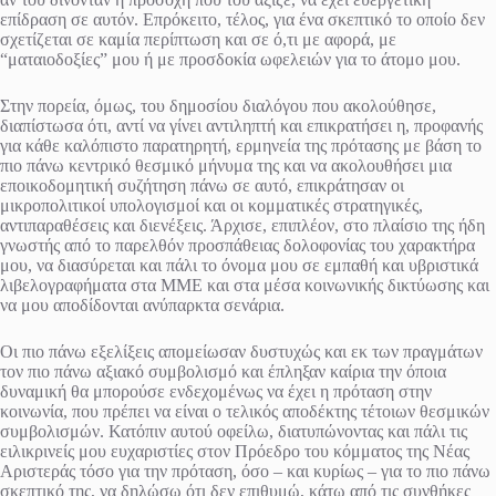
επίδραση σε αυτόν. Επρόκειτο, τέλος, για ένα σκεπτικό το οποίο δεν
σχετίζεται σε καμία περίπτωση και σε ό,τι με αφορά, με
“ματαιοδοξίες” μου ή με προσδοκία ωφελειών για το άτομο μου.
Στην πορεία, όμως, του δημοσίου διαλόγου που ακολούθησε,
διαπίστωσα ότι, αντί να γίνει αντιληπτή και επικρατήσει η, προφανής
για κάθε καλόπιστο παρατηρητή, ερμηνεία της πρότασης με βάση το
πιο πάνω κεντρικό θεσμικό μήνυμα της και να ακολουθήσει μια
εποικοδομητική συζήτηση πάνω σε αυτό, επικράτησαν οι
μικροπολιτικοί υπολογισμοί και οι κομματικές στρατηγικές,
αντιπαραθέσεις και διενέξεις. Άρχισε, επιπλέον, στο πλαίσιο της ήδη
γνωστής από το παρελθόν προσπάθειας δολοφονίας του χαρακτήρα
μου, να διασύρεται και πάλι το όνομα μου σε εμπαθή και υβριστικά
λιβελογραφήματα στα ΜΜΕ και στα μέσα κοινωνικής δικτύωσης και
να μου αποδίδονται ανύπαρκτα σενάρια.
Οι πιο πάνω εξελίξεις απομείωσαν δυστυχώς και εκ των πραγμάτων
τον πιο πάνω αξιακό συμβολισμό και έπληξαν καίρια την όποια
δυναμική θα μπορούσε ενδεχομένως να έχει η πρόταση στην
κοινωνία, που πρέπει να είναι ο τελικός αποδέκτης τέτοιων θεσμικών
συμβολισμών. Κατόπιν αυτού οφείλω, διατυπώνοντας και πάλι τις
ειλικρινείς μου ευχαριστίες στον Πρόεδρο του κόμματος της Νέας
Αριστεράς τόσο για την πρόταση, όσο – και κυρίως – για το πιο πάνω
σκεπτικό της, να δηλώσω ότι δεν επιθυμώ, κάτω από τις συνθήκες