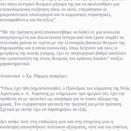
πιο πάνω κεντρικό θεσμικό μήνυμα της και να ακολουθήσει μια
εποικοδομητική συζήτηση πάνω σε αυτό, επικράτησαν οι
μικροπολιτικοί υπολογισμοί και οι κομματικές στρατηγικές,
αντιπαραθέσεις και διενέξεις”.
“Με την πρόταση αυτή αποσκοπήθηκε να δοθεί σε μια κοινωνία
απογοητευμένη και ιδιωτεύουσα ύστερα από όσα έχουν συμβεί τα
τελευταία χρόνια σε σχέση με την λειτουργία βασικών θεσμών της
δημοκρατίας και η οποία (κοινωνία), όπως δείχνουν και όλες οι
μετρήσεις της κοινής γνώμης, έχει σε ανησυχητικό βαθμό απολέσει
την εμπιστοσύνη της στους θεσμούς του κράτους δικαίου” τονίζει
χαρακτηριστικά.
Αναλυτικά ο Χρ. Ράμμος αναφέρει:
“Όπως έχει ήδη δημοσιοποιηθεί, ο Πρόεδρος του κόμματος της Νέας
Αριστεράς κ. Α. Χαρίτσης με ενημέρωσε προ ημερών ότι, έχει την
πρόθεση να με προτείνει ως υποψήφιο για το ύπατο αξίωμα της
χώρας. Τον ευχαρίστησα για αυτή την τιμητική για μένα πρόταση.
Σχετικά με αυτήν έχω να παρατηρήσω τα εξής:
Δεν ανήκε ποτέ στις επιδιώξεις μου και στις στοχεύεις μου η
κατάληψη οποιουδήποτε πολιτικού αξιώματος, ούτε και του (πάντως