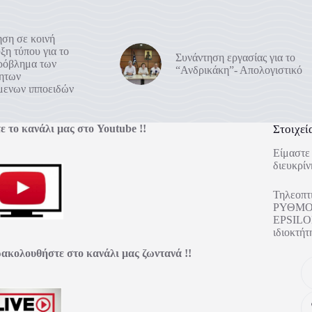
ση σε κοινή
ξη τύπου για το
Συνάντηση εργασίας για το
πρόβλημα των
“Ανδρικάκη”- Απολογιστικό
ρητων
μενων ιπποειδών
ε το κανάλι μας στο Youtube !!
Στοιχεί
Είμαστε 
διευκρίν
Τηλεοπτ
ΡΥΘΜΟΣ
EPSILON
ιδιοκτ
ακολουθήστε στο κανάλι μας ζωντανά !!