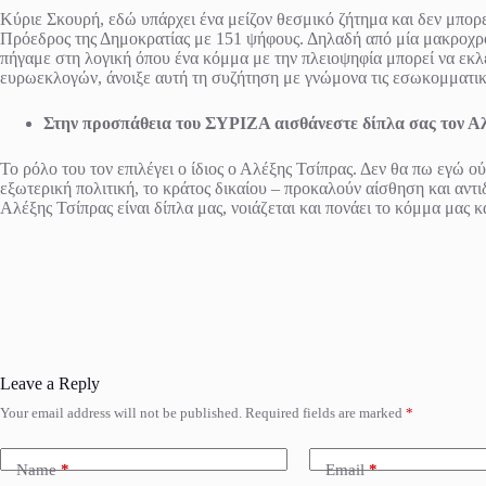
Κύριε Σκουρή, εδώ υπάρχει ένα μείζον θεσμικό ζήτημα και δεν μπορ
Πρόεδρος της Δημοκρατίας με 151 ψήφους. Δηλαδή από μία μακροχρό
πήγαμε στη λογική όπου ένα κόμμα με την πλειοψηφία μπορεί να εκλ
ευρωεκλογών, άνοιξε αυτή τη συζήτηση με γνώμονα τις εσωκομματικές
Στην προσπάθεια του ΣΥΡΙΖΑ αισθάνεστε δίπλα σας τον Αλέ
Το ρόλο του τον επιλέγει ο ίδιος ο Αλέξης Τσίπρας. Δεν θα πω εγώ ούτ
εξωτερική πολιτική, το κράτος δικαίου – προκαλούν αίσθηση και αντι
Αλέξης Τσίπρας είναι δίπλα μας, νοιάζεται και πονάει το κόμμα μας κ
Leave a Reply
Your email address will not be published.
Required fields are marked
*
Name
*
Email
*