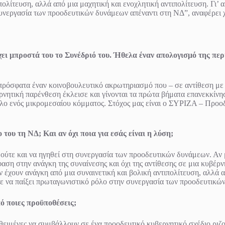
ιπολίτευση, αλλά από μια μαχητική και ενοχλητική αντιπολίτευση. Γι’
υνεργασία των προοδευτικών δυνάμεων απέναντι στη ΝΔ”, αναφέρει 
ει μπροστά του το Συνέδριό του. Ήθελα έναν απολογισμό της πε
ι πρόσφατα έναν κοινοβουλευτικό ακρωτηριασμό που – σε αντίθεση μ
νητική παρένθεση έκλεισε και γίνονται τα πρώτα βήματα επανεκκίνηση
 ενός μικρομεσαίου κόμματος. Στόχος μας είναι ο ΣΥΡΙΖΑ – Προοδευ
ου τη ΝΔ; Και αν όχι ποια για εσάς είναι η λύση;
ούτε και να ηγηθεί στη συνεργασία των προοδευτικών δυνάμεων. Αν 
στην ανάγκη της συναίνεσης και όχι της αντίθεσης σε μια κυβέρνησ
έχουν ανάγκη από μια συναινετική και βολική αντιπολίτευση, αλλά απ
ε να παίξει πρωταγωνιστικό ρόλο στην συνεργασία των προοδευτικώ
ό ποιες προϋποθέσεις;
εθειμένες να συμβάλλουν σε ένα προοδευτικό κυβερνητικό σχέδιο ριζ