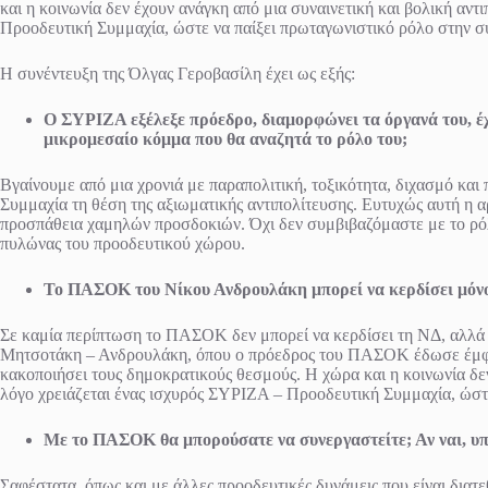
και η κοινωνία δεν έχουν ανάγκη από μια συναινετική και βολική αντ
Προοδευτική Συμμαχία, ώστε να παίξει πρωταγωνιστικό ρόλο στην σ
Η συνέντευξη της Όλγας Γεροβασίλη έχει ως εξής:
Ο ΣΥΡΙΖΑ εξέλεξε πρόεδρο, διαμορφώνει τα όργανά του, έχ
μικρομεσαίο κόμμα που θα αναζητά το ρόλο του;
Βγαίνουμε από μια χρονιά με παραπολιτική, τοξικότητα, διχασμό κα
Συμμαχία τη θέση της αξιωματικής αντιπολίτευσης. Ευτυχώς αυτή η αρ
προσπάθεια χαμηλών προσδοκιών. Όχι δεν συμβιβαζόμαστε με το ρόλο
πυλώνας του προοδευτικού χώρου.
Το ΠΑΣΟΚ του Νίκου Ανδρουλάκη μπορεί να κερδίσει μόνο τ
Σε καμία περίπτωση το ΠΑΣΟΚ δεν μπορεί να κερδίσει τη ΝΔ, αλλά 
Μητσοτάκη – Ανδρουλάκη, όπου ο πρόεδρος του ΠΑΣΟΚ έδωσε έμφαση 
κακοποιήσει τους δημοκρατικούς θεσμούς. Η χώρα και η κοινωνία δεν 
λόγο χρειάζεται ένας ισχυρός ΣΥΡΙΖΑ – Προοδευτική Συμμαχία, ώστ
Με το ΠΑΣΟΚ θα μπορούσατε να συνεργαστείτε; Αν ναι, υπ
Σαφέστατα, όπως και με άλλες προοδευτικές δυνάμεις που είναι διατ