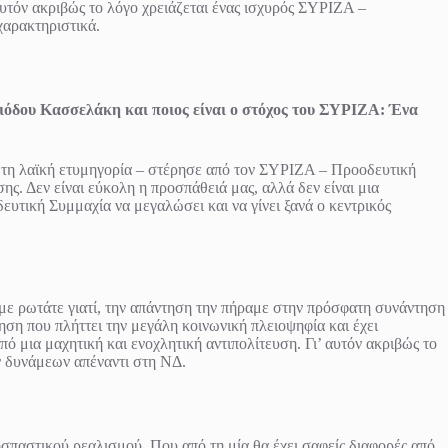
 αυτόν ακριβώς το λόγο χρειάζεται ένας ισχυρός ΣΥΡΙΖΑ –
χαρακτηριστικά.
ριόδου Κασσελάκη και ποιος είναι ο στόχος του ΣΥΡΙΖΑ: Ένα
ε τη λαϊκή ετυμηγορία – στέρησε από τον ΣΥΡΙΖΑ – Προοδευτική
ς. Δεν είναι εύκολη η προσπάθειά μας, αλλά δεν είναι μια
τική Συμμαχία να μεγαλώσει και να γίνει ξανά ο κεντρικός
με ρωτάτε γιατί, την απάντηση την πήραμε στην πρόσφατη συνάντηση
η που πλήττει την μεγάλη κοινωνική πλειοψηφία και έχει
ό μια μαχητική και ενοχλητική αντιπολίτευση. Γι’ αυτόν ακριβώς το
ν δυνάμεων απέναντι στη ΝΔ.
οσπαστικού ρεαλισμού. Που από τη μία θα έχει σαφείς διαφορές από