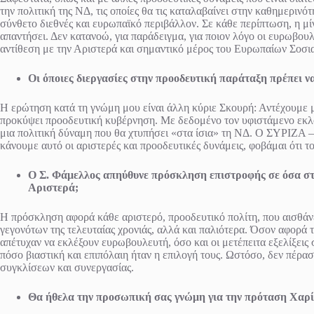
την πολιτική της ΝΔ, τις οποίες θα τις καταλαβαίνει στην καθημεριν
σύνθετο διεθνές και ευρωπαϊκό περιβάλλον. Σε κάθε περίπτωση, η μ
απαντήσει. Δεν κατανοώ, για παράδειγμα, για ποιον λόγο οι ευρωβ
αντίθεση με την Αριστερά και σημαντικό μέρος του Ευρωπαίων Σοσι
Οι όποιες διεργασίες στην προοδευτική παράταξη πρέπει ν
Η ερώτηση κατά τη γνώμη μου είναι άλλη κύριε Σκουρή: Αντέχουμε μι
προκύψει προοδευτική κυβέρνηση. Με δεδομένο τον υφιστάμενο εκλογι
μια πολιτική δύναμη που θα χτυπήσει «στα ίσια» τη ΝΔ. Ο ΣΥΡΙΖΑ –
κάνουμε αυτό οι αριστερές και προοδευτικές δυνάμεις, φοβάμαι ότι τ
Ο Σ. Φάμελλος απηύθυνε πρόσκληση επιστροφής σε όσα στελ
Αριστερά;
Η πρόσκληση αφορά κάθε αριστερό, προοδευτικό πολίτη, που αισθάνε
γεγονότων της τελευταίας χρονιάς, αλλά και παλιότερα. Όσον αφορά
απέτυχαν να εκλέξουν ευρωβουλευτή, όσο και οι μετέπειτα εξελίξε
πόσο βιαστική και επιπόλαιη ήταν η επιλογή τους. Ωστόσο, δεν πέρα
συγκλίσεων και συνεργασίας.
Θα ήθελα την προσωπική σας γνώμη για την πρόταση Χαρί