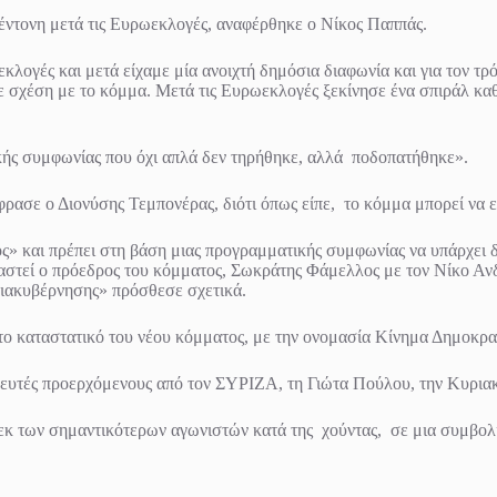
 έντονη μετά τις Ευρωεκλογές, αναφέρθηκε ο Νίκος Παππάς.
ωεκλογές και μετά είχαμε μία ανοιχτή δημόσια διαφωνία και για τον 
σε σχέση με το κόμμα. Μετά τις Ευρωεκλογές ξεκίνησε ένα σπιράλ καθ
ικής συμφωνίας που όχι απλά δεν τηρήθηκε, αλλά ποδοπατήθηκε».
ασε ο Διονύσης Τεμπονέρας, διότι όπως είπε, το κόμμα μπορεί να ε
ος» και πρέπει στη βάση μιας προγραμματικής συμφωνίας να υπάρχει 
νεργαστεί ο πρόεδρος του κόμματος, Σωκράτης Φάμελλος με τον Νίκ
ιακυβέρνησης» πρόσθεσε σχετικά.
το καταστατικό του νέου κόμματος, με την ονομασία Κίνημα Δημοκρ
λευτές προερχόμενους από τον ΣΥΡΙΖΑ, τη Γιώτα Πούλου, την Κυρια
εκ των σημαντικότερων αγωνιστών κατά της χούντας, σε μια συμβολι