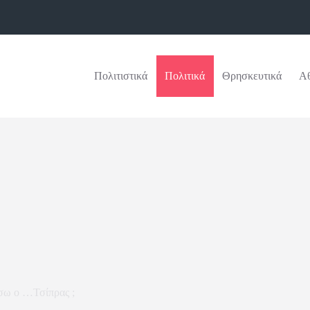
Πολιτιστικά
Πολιτικά
Θρησκευτικά
Αθ
σω ο …Τσίπρας ;