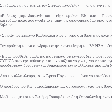
Στη διαφωνία που είχε με τον Στέφανο Κασσελάκη, η οποία έγινε πιο
«Βεβαίως είχαμε διαφωνίες και τις είχα εκφράσει. Ιδίως από τις Ευρ
και χυδαίο τρόπο που άνοιξε το ζήτημα της οικονομικής διαχείρισης 
δήλωσε.
«Στήριξα τον Στέφανο Κασσελάκη στον β’ γύρο στη βάση μίας πολιτ
Την πρόθεσή του να συνδράμει στην επανεκκίνηση του ΣΥΡΙΖΑ, εξέφρ
«Είμαι πρόσθεσε, θιασώτης της θεωρίας, ότι κανένας δεν μπορεί μόν
ΣΥΡΙΖΑ όταν ερωτήθηκε για το τι χρειάζεται να γίνει , για να συ
προοδευτικών δυνάμεων για συμπόρευση και εναλλακτική πρόταση δ
Από την άλλη πλευρά, στον Άρειο Πάγο, προκειμένου να καταθέσει 
Ο πρόεδρος του Κινήματος Δημοκρατίας συνοδευόταν από τρεις βου
Μαζί του είχε και τον Σωτήρη Τσιακμάκη από τη Θεσσαλονίκη, έναν 