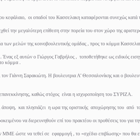
 του κεφάλαιο, οι οπαδοί του Κασσελακη καταφέρονται συνεχώς κατά
εχθεί την μεγαλύτερη επίθεση στην πορεία του στον χώρο της αριστερα
α των μελών της κοινοβουλευτικής ομάδας , προς το κόμμα Κασσελα
Ο. Ένας εξ αυτών ο Γιώργος Γαβρήλος , τοποθετήθηκε ως ειδικός εισ
το κόμμα .
τον Γιάννη Σαρακιώτη. Η βουλευτρια Α’ Θεσσαλονίκης και ο βουλευτ
επανεκκίνησης, καθώς στόχος είναι η ισχυροποίηση του ΣΥΡΙΖΑ.
ει άποψη, και πλησιάζει η ωρα της οριστικής αποχώρησης του από τ
ειμένου να διερευνηθούν επί του πρακτέου οι προθέσεις του για τ
ν ΜΜΕ ώστε να τεθεί σε εφαρμογή , το «σχέδιο επιβίωσης» που θα εγ