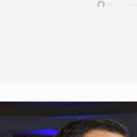
ΕΔ
Πολι