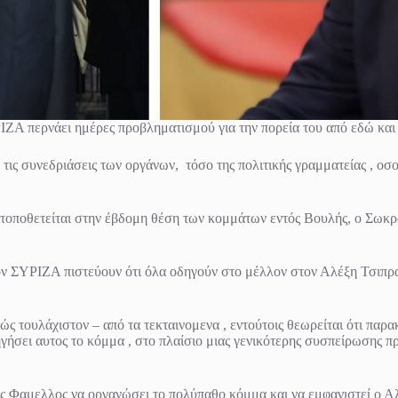
ΡΙΖΑ περνάει ημέρες προβληματισμού για την πορεία του από εδώ και
 τις συνεδριάσεις των οργάνων, τόσο της πολιτικής γραμματείας , οσ
 τοποθετείται στην έβδομη θέση των κομμάτων εντός Βουλής, ο Σωκ
στον ΣΥΡΙΖΑ πιστεύουν ότι όλα οδηγούν στο μέλλον στον Αλέξη Τσιπρα
 τουλάχιστον – από τα τεκταινομενα , εντούτοις θεωρείται ότι παρακ
ηγήσει αυτος το κόμμα , στο πλαίσιο μιας γενικότερης συσπείρωσης 
ς Φαμελλος να οργανώσει το πολύπαθο κόμμα και να εμφανιστεί ο Α