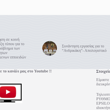
ση σε κοινή
ξη τύπου για το
Συνάντηση εργασίας για το
πρόβλημα των
“Ανδρικάκη”- Απολογιστικό
ρητων
μενων ιπποειδών
ε το κανάλι μας στο Youtube !!
Στοιχεί
Είμαστε 
διευκρίν
Τηλεοπτ
ΡΥΘΜΟΣ
EPSILON
ιδιοκτ