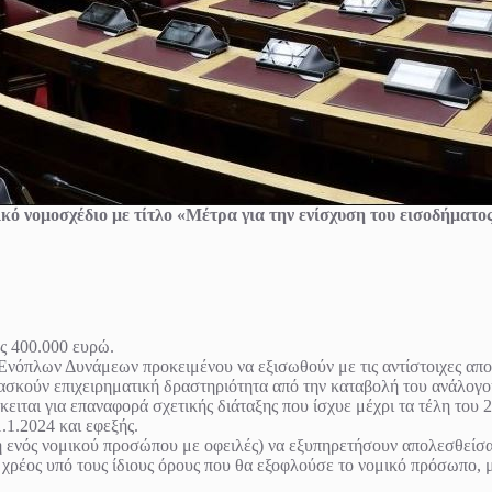
ό νομοσχέδιο με τίτλο «Μέτρα για την ενίσχυση του εισοδήματος
ς 400.000 ευρώ.
όπλων Δυνάμεων προκειμένου να εξισωθούν με τις αντίστοιχες απ
ύν επιχειρηματική δραστηριότητα από την καταβολή του ανάλογου φ
ιται για επαναφορά σχετικής διάταξης που ίσχυε μέχρι τα τέλη του 2
.1.2024 και εφεξής.
η ενός νομικού προσώπου με οφειλές) να εξυπηρετήσουν απολεσθείσ
χρέος υπό τους ίδιους όρους που θα εξοφλούσε το νομικό πρόσωπο, 