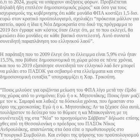
ό,τι το 2024, χωρίς να υπάρχουν αυξήσεις φόρων. Προβλέπεται
δηλαδή ήδη επιπλέον δημοσιονομικός χώρος” και όσο για τους
ισχυρισμούς της κυβέρνησης ότι κάθε μονάδα ΦΠΑ κοστίζει 1,5 δισ.
ευρώ στον κρατικό προϋπολογισμό, σχολιάζει “πρόκειται μάλλον για
αστείο, αφού η ίδια η Νέα Δημοκρατία στο δικό της πρόγραμμα το
2019 δεν έγραφε καν κόστος όταν έλεγε ότι, με το που εκλεγεί, θα
μειώσει δύο μονάδες σε κάθε βασικό συντελεστή. Αυτό συνιστά
συνειδητή παραπλάνηση του ελληνικού λαού”.
Η παράταξη που το 2009 έλεγε ότι το έλλειμμα είναι 5,9% ενώ ήταν
15,5%, που βύθισε δημοσιονομικά τη χώρα μέσα σε πέντε χρόνια,
και που το 2019 εξαπάτησε συνειδητά τον ελληνικό λαό δεν μπορεί
να μιλάει στο ΠΑΣΟΚ για σεβασμό στα ελλείμματα και στην
δημοσιονομική ευταξία.” υπογραμμίζει η Χαρ. Τρικούπη.
“Ποιος μιλούσε για οριζόντια μείωση του ΦΠΑ λίγο μετά την έξοδο
της χώρας από το μνημόνιο; Εγώ ή ο κ. Μητσοτάκης; Ποιος ήταν μαζί
με τον κ. Σαμαρά και λαΐκιζε τα δύσκολα χρόνια, που ήμασταν στο
όριο της χρεοκοπίας; Εγώ ή ο κ. Μητσοτάκης; Αν τα ξέχασε όλα αυτά,
τουλάχιστον το δεύτερο του το θύμισε η κα Μπακογιάννη με τη
συνέντευξή της στα “Νέα” το προηγούμενο Σάββατο” δήλωσε επίσης
χθες από τη Θεσσαλονίκη ο πρόεδρος του ΠΑΣΟκ Νίκος
Ανδρουλάκης, απαντώντας στα όσα είπε ο πρωθυπουργός στο
Υπουργικό Συμβούλιο. Και ενόψει της ψήφισης του προϋπολογισμού