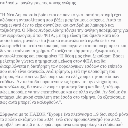
επιλογή χειραγώγησης της κοινής γνώμης.
“Η Νέα Δημοκρατία βρίσκεται σε πανικό γιατί αυτή τη στιγμή έχει
αξιόπιστη αντιπολίτευση που βάζει μετρήσιμους στόχους. Αυτό το
τρέμει γιατί δεν το είχε συνηθίσει και αντιδρά με λαϊκισμό και
τοξικότητα. Ο Νίκος Ανδρουλάκης τόνισε την ανάγκη παρέμβασης για
τον εξορθολογισμό του ΦΠΑ, με τη μείωσή του άμεσα κατά δύο
ποσοστιαίες μονάδες στα βασικά καταναλωτικά αγαθά ώστε να
ελαφρυνθεί το μέσο νοικοκυριό, που πηγαίνει στο σουπερμάρκετ και
δεν του φτάνουν τα χρήματα” τονίζει το κόμμα της αξιωματικής η
αντιπολίτευσης και επισημαίνει “Η θέση μας είναι ξεκάθαρη: Βάσει
μελέτης θα γίνεται η τμηματική μείωση στον ΦΠΑ και θα
διακριβώνεται η διατήρηση των φορολογικών εσόδων στο επίπεδο
που αυτό είναι αναγκαίο. Ανά τρίμηνο, μετά την υλοποίηση του
μέτρου, θα πρέπει να βλέπουμε και να ελέγχουμε την πορεία των
εσόδων. Αν τα έσοδα παραμένουν ως έχουν με την ενίσχυση της
κατανάλωσης, θα ανανεώνουμε την παρέμβαση και θα εξετάζουμε
πώς μπορούμε να την επεκτείνουμε και σε άλλα αγαθά. Αν δούμε ότι
υπάρχει μία μικρή απόκλιση στα έσοδα στο τρίμηνο, θα εξετάσουμε
πώς αυτά μπορεί να καλυφθούν.”.
Σύμφωνα με το ΠΑΣΟΚ ‘Έχουμε ένα πλεόνασμα 1,9 δισ. ευρώ μόνο
το πρώτο οκτάμηνο του 2024, ενώ στον προϋπολογισμό του 2025
προβλέπονται 2,6 δισ. ευρώ παραπάνω από φορολογικά έσοδα από