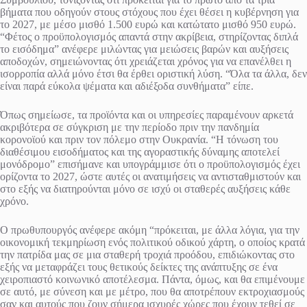
βήματα που οδηγούν στους στόχους που έχει θέσει η κυβέρνηση για
το 2027, με μέσο μισθό 1.500 ευρώ και κατώτατο μισθό 950 ευρώ.
“Φέτος ο προϋπολογισμός απαντά στην ακρίβεια, στηρίζοντας διπλά
το εισόδημα” ανέφερε μιλώντας για μειώσεις βαρών και αυξήσεις
αποδοχών, σημειώνοντας ότι χρειάζεται χρόνος για να επανέλθει η
ισορροπία αλλά μόνο έτσι θα έρθει οριστική λύση. “Όλα τα άλλα, δεν
είναι παρά εύκολα ψέματα και αδιέξοδα συνθήματα” είπε.
Όπως σημείωσε, τα προϊόντα και οι υπηρεσίες παραμένουν αρκετά
ακριβότερα σε σύγκριση με την περίοδο πριν την πανδημία
κορονοϊού και πριν τον πόλεμο στην Ουκρανία. “Η τόνωση του
διαθέσιμου εισοδήματος και της αγοραστικής δύναμης αποτελεί
μονόδρομο” επισήμανε και υπογράμμισε ότι ο προϋπολογισμός έχει
ορίζοντα το 2027, ώστε αυτές οι ανατιμήσεις να αντισταθμιστούν και
στο εξής να διατηρούνται μόνο σε ισχύ οι σταθερές αυξήσεις κάθε
χρόνο.
Ο πρωθυπουργός ανέφερε ακόμη “πρόκειται, με άλλα λόγια, για την
οικονομική τεκμηρίωση ενός πολιτικού οδικού χάρτη, ο οποίος κρατά
την πατρίδα μας σε μια σταθερή τροχιά προόδου, επιδιώκοντας στο
εξής να μεταφράζει τους θετικούς δείκτες της ανάπτυξης σε ένα
χειροπιαστό κοινωνικό αποτέλεσμα. Πάντα, όμως, και θα επιμένουμε
σε αυτό, με σύνεση και με μέτρο, που θα αποτρέπουν εκτροχιασμούς
σαν και αυτούς που ζουν σήμερα ισχυρές χώρες που έχουν τεθεί σε