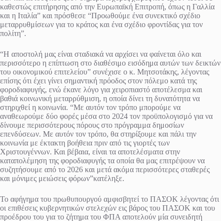
καθεστώς επιτήρησης από την Ευρωπαϊκή Επιτροπή, όπως η Γαλλία
και η Ιταλία” και πρόσθεσε “Προωθούμε ένα συνεκτικό σχέδιο
μεταρρυθμίσεων για το κράτος και ένα σχέδιο φροντίδας για τον
πολίτη”.
“Η αποστολή μας είναι σταδιακά να αρχίσει να φαίνεται όλο και
περισσότερο η επίπτωση στο διαθέσιμο εισόδημα αυτών των δεικτών
του οικονομικού επιτελείου” συνέχισε ο κ. Μητσοτάκης, λέγοντας
επίσης ότι έχει γίνει σημαντική πρόοδος στον πόλεμο κατά της
φοροδιαφυγής, ενώ έκανε λόγο για χειροπιαστό αποτέλεσμα και
βαθιά κοινωνική μεταρρύθμιση, η οποία δίνει τη δυνατότητα να
στηριχθεί η κοινωνία. “Με αυτόν τον τρόπο μπορούμε να
αναθεωρούμε δύο φορές μέσα στο 2024 τον προϋπολογισμό για να
δίνουμε περισσότερους πόρους στο πρόγραμμα δημοσίων
επενδύσεων. Με αυτόν τον τρόπο, θα στηρίξουμε και πάλι την
κοινωνία με έκτακτη βοήθεια πριν από τις γιορτές των
Χριστουγέννων. Και βέβαια, είναι τα αποτελέσματα στην
καταπολέμηση της φοροδιαφυγής τα οποία θα μας επιτρέψουν να
συζητήσουμε από το 2026 και μετά ακόμα περισσότερες σταθερές
και μόνιμες μειώσεις φόρων”κατέληξε.
Το αφήγημα του πρωθυπουργού αμφισβητεί το ΠΑΣΟΚ λέγοντας ότι
οι επιθέσεις κυβερνητικών στελεχών εις βάρος του ΠΑΣΟΚ και του
προέδρου του για το ζήτημα του ΦΠΑ αποτελούν μία συνειδητή