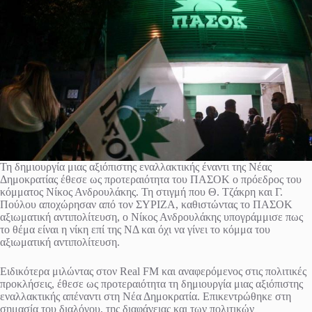
Τη δημιουργία μιας αξιόπιστης εναλλακτικής έναντι της Νέας
Δημοκρατίας έθεσε ως προτεραιότητα του ΠΑΣΟΚ ο πρόεδρος του
κόμματος Νίκος Ανδρουλάκης. Τη στιγμή που Θ. Τζάκρη και Γ.
Πούλου αποχώρησαν από τον ΣΥΡΙΖΑ, καθιστώντας το ΠΑΣΟΚ
αξιωματική αντιπολίτευση, ο Νίκος Ανδρουλάκης υπογράμμισε πως
το θέμα είναι η νίκη επί της ΝΔ και όχι να γίνει το κόμμα του
αξιωματική αντιπολίτευση.
Ειδικότερα μιλώντας στον Real FM και αναφερόμενος στις πολιτικές
προκλήσεις, έθεσε ως προτεραιότητα τη δημιουργία μιας αξιόπιστης
εναλλακτικής απέναντι στη Νέα Δημοκρατία. Επικεντρώθηκε στη
σημασία του διαλόγου, της διαφάνειας και των πολιτικών