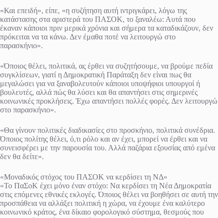
«Και επειδή», είπε, «η συζήτηση αυτή ιντριγκάρει, λόγω της
κατάστασης στα αριστερά του ΠΑΣΟΚ, το ξαναλέω: Αυτά που
έκαναν κάποιοι πριν μερικά χρόνια και σήμερα τα καταδικάζουν, δεν
πρόκειται να τα κάνω. Δεν έμαθα ποτέ να λειτουργώ στο
παρασκήνιο».
«Όποιος θέλει, πολιτικά, ας έρθει να συζητήσουμε, να βρούμε πεδία
συγκλίσεων, γιατί η Δημοκρατική Παράταξη δεν είναι πως θα
μεγαλώσει για να ξαναβολευτούν κάποιοι υποψήφιοι υπουργοί ή
βουλευτές, αλλά πώς θα λύσει και θα απαντήσει στις σημερινές
κοινωνικές προκλήσεις. Έχω απαντήσει πολλές φορές. Δεν λειτουργώ
στο παρασκήνιο».
«Θα γίνουν πολιτικές διαδικασίες στο προσκήνιο, πολιτικά συνέδρια.
Όποιος πολίτης θέλει, ό,τι ρόλο και αν έχει, μπορεί να έρθει και να
συνεισφέρει με την παρουσία του. Αλλά παζάρια εξουσίας από εμένα
δεν θα δείτε».
«Μοναδικός στόχος του ΠΑΣΟΚ να κερδίσει τη ΝΔ»
«Το ΠαΣοΚ έχει μόνο έναν στόχο: Να κερδίσει τη Νέα Δημοκρατία
στις επόμενες εθνικές εκλογές. Όποιος θέλει να βοηθήσει σε αυτή την
προσπάθεια να αλλάξει πολιτική η χώρα, να έχουμε ένα καλύτερο
κοινωνικό κράτος, ένα δίκαιο φορολογικό σύστημα, θεσμούς που