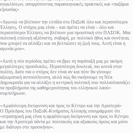
συγκλίσεων, απορρίπτοντας παρασκηνιακές πρακτικές και «παζάρια
εξουσίας»
«Αγωνιώ να βλέπουν την ελπίδα στο ΠαΣοΚ όλο και περισσότεροι
Έλληνες. Ο στόχος μας είναι – και πρέπει να είναι – όλο και
περισσότεροι Έλληνες να βλέπουν μια προοπτική στο ΠΑΣΟΚ. Μια
πολιτική επιλογή αξιόπιστη, σοβαρή, με πολιτικό ήθος και συνέπεια,
που μπορεί να αλλάξει και να βελτιώσει τη ζωή τους. Αυτή είναι η
αγωνία μου».
«Αυτή η νέα περίοδος πρέπει να βρει τη παράταξή μας με ακόμη
μεγαλύτερες προσδοκίες. Περισσότερη δουλειά, πιο κοντά στον
πολίτη. Διότι πια ο στόχος δεν είναι αν και πότε θα γίνουμε
αξιωματική αντιπολίτευση, αλλά πώς θα νικήσουμε τη Νέα
Δημοκρατία για να αλλάξει η κεντρική πολιτική που πολλαπλασιάζει
τα προβλήματα της καθημερινότητας του ελληνικού λαού»
συμπλήρωσε.
«Αμφίπλευρη διεύρυνση και προς το Κέντρο και την Αριστερά»
Ο Πρόεδρος του ΠαΣοΚ-Κινήματος Αλλαγής υπογράμμισε ότι
«στρατηγική μας είναι η αμφίπλευρη διεύρυνση και προς το Κέντρο
και την Αριστερά πάντα με πολιτικούς και αξιακούς όρους και μόνο
με διάλογο στο προσκήνιο».