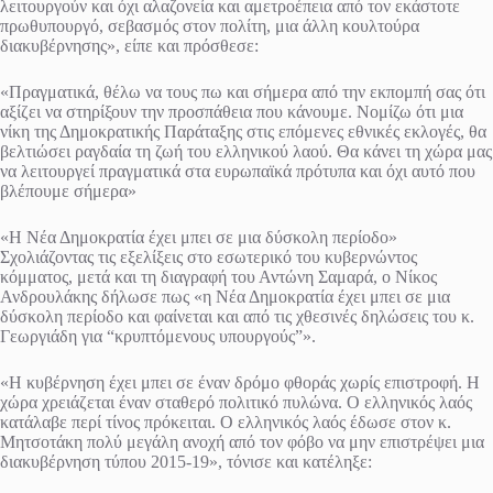
λειτουργούν και όχι αλαζονεία και αμετροέπεια από τον εκάστοτε
πρωθυπουργό, σεβασμός στον πολίτη, μια άλλη κουλτούρα
διακυβέρνησης», είπε και πρόσθεσε:
«Πραγματικά, θέλω να τους πω και σήμερα από την εκπομπή σας ότι
αξίζει να στηρίξουν την προσπάθεια που κάνουμε. Νομίζω ότι μια
νίκη της Δημοκρατικής Παράταξης στις επόμενες εθνικές εκλογές, θα
βελτιώσει ραγδαία τη ζωή του ελληνικού λαού. Θα κάνει τη χώρα μας
να λειτουργεί πραγματικά στα ευρωπαϊκά πρότυπα και όχι αυτό που
βλέπουμε σήμερα»
«Η Νέα Δημοκρατία έχει μπει σε μια δύσκολη περίοδο»
Σχολιάζοντας τις εξελίξεις στο εσωτερικό του κυβερνώντος
κόμματος, μετά και τη διαγραφή του Αντώνη Σαμαρά, ο Νίκος
Ανδρουλάκης δήλωσε πως «η Νέα Δημοκρατία έχει μπει σε μια
δύσκολη περίοδο και φαίνεται και από τις χθεσινές δηλώσεις του κ.
Γεωργιάδη για “κρυπτόμενους υπουργούς”».
«Η κυβέρνηση έχει μπει σε έναν δρόμο φθοράς χωρίς επιστροφή. Η
χώρα χρειάζεται έναν σταθερό πολιτικό πυλώνα. Ο ελληνικός λαός
κατάλαβε περί τίνος πρόκειται. Ο ελληνικός λαός έδωσε στον κ.
Μητσοτάκη πολύ μεγάλη ανοχή από τον φόβο να μην επιστρέψει μια
διακυβέρνηση τύπου 2015-19», τόνισε και κατέληξε: