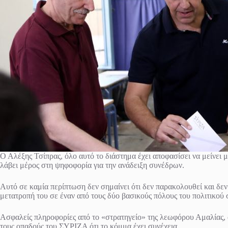
Ο Αλέξης Τσίπρας, όλο αυτό το διάστημα έχει αποφασίσει να μείνει 
λάβει μέρος στη ψηφοφορία για την ανάδειξη συνέδρων.
Αυτό σε καμία περίπτωση δεν σημαίνει ότι δεν παρακολουθεί και δεν 
μετατροπή του σε έναν από τους δύο βασικούς πόλους του πολιτικού 
Ασφαλείς πληροφορίες από το «στρατηγείο» της λεωφόρου Αμαλίας, 
τους οπαδούς του ΣΥΡΙΖΑ ότι το κόμμα έχει συνέχεια.