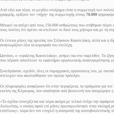
Από εδώ και πέρα, το μεγάλο στοίχημα είναι η συμμετοχή των πολιτ
γραμμής, ορίζουν τον «πήχη» της συμμετοχής στους
70.000
ψηφοφόρο
Μπορεί να απέχει από τους 150.000 ανθρώπους που στήθηκαν πέρσι στ
τους πολίτες ότι πρέπει να στείλουν το δικό τους μήνυμα και με τη
Οι έντεκα μήνες της ηγεσίας του Στέφανου Κασσελάκη, αλλά και η δ
αναγνωρίζουν όλα τα κορυφαία του στελέχη.
Ωστόσο, ο «εφιάλτης Κασσελάκη», ανήκει πια στο παρελθόν. Το ζήτημ
που πέρασε αποτέλεσε το εφαλτήριο οργανωτικής ανασυγκρότησης γ
Συνεδρίασαν, σχεδόν, όλες οι νομαρχιακές οργανώσεις του, με σκοπ
στελεχών που ακολούθησαν τον πρώην πρόεδρο.
Οι πληροφορίες αναφέρουν ότι στην περιφέρεια, τα πράγματα για τ
εκείνη της Κέρκυρας, που απαίτησαν από βουλευτή που αποχώρησε (
«Το σχέδιο συνεχίζεται και τώρα ακόμα με τελικό στόχο την αφαίρε
Αυλωνίτης, ο οποίος αφού επί μήνες πρωταγωνίστησε στην σκληρή 
επιτέλους», τώρα δεν τον ενοχλεί η ανατροπή της κοινοβουλευτικής τ