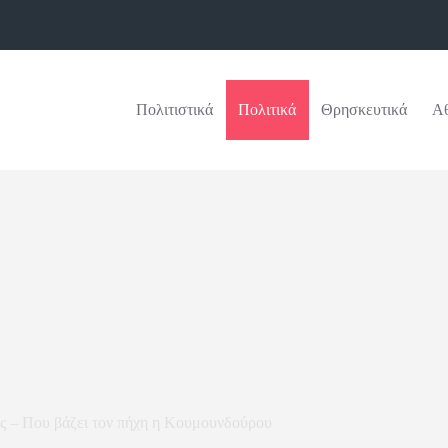
Πολιτιστικά
Πολιτικά
Θρησκευτικά
Αθ
κής – Που βάζει τον πήχη η Κουμουνδούρου