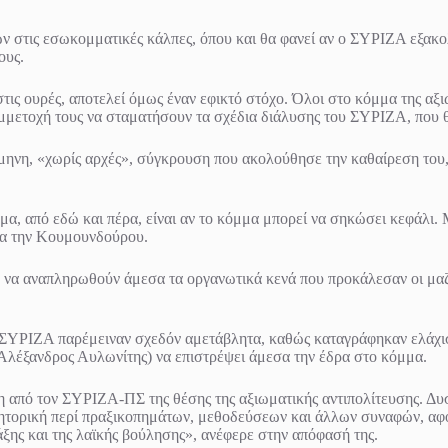
ών στις εσωκομματικές κάλπες, όπου και θα φανεί αν ο ΣΥΡΙΖΑ εξακο
υς.
ις ουρές, αποτελεί όμως έναν εφικτό στόχο. Όλοι στο κόμμα της αξιω
 συμμετοχή τους να σταματήσουν τα σχέδια διάλυσης του ΣΥΡΙΖΑ, που 
ίμηνη, «χωρίς αρχές», σύγκρουση που ακολούθησε την καθαίρεση του,
α, από εδώ και πέρα, είναι αν το κόμμα μπορεί να σηκώσει κεφάλι. Μ
ια την Κουμουνδούρου.
ό να αναπληρωθούν άμεσα τα οργανωτικά κενά που προκάλεσαν οι μαζι
ον ΣΥΡΙΖΑ παρέμειναν σχεδόν αμετάβλητα, καθώς καταγράφηκαν ελάχι
Αλέξανδρος Αυλωνίτης) να επιστρέψει άμεσα την έδρα στο κόμμα.
ση από τον ΣΥΡΙΖΑ-ΠΣ της θέσης της αξιωματικής αντιπολίτευσης. Δυ
ρητορική περί πραξικοπημάτων, μεθοδεύσεων και άλλων συναφών, αφ
άξης και της λαϊκής βούλησης», ανέφερε στην απόφασή της.