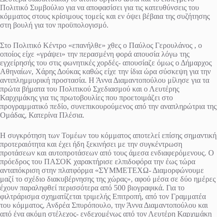
Πολιτικό Συμβούλιο για να αποφασίσει για τις κατευθύνσεις του
κόμματος στους κρίσιμους τομείς και εν όψει βέβαια της συζήτησης
στη βουλή για τον προϋπολογισμό.
Στο Πολιτικό Κέντρο «επανήλθε» χθες ο Παύλος Γερουλάνος , ο
οποίος είχε «γράψει» την περασμένη φορά απουσία λόγω της
εγχείρησής του στις φωνητικές χορδές- απουσίαζε όμως ο Δήμαρχος
Αθηναίων, Χάρης Δούκας καθώς είχε την ίδια ώρα σύσκεψη για την
αντιπλημμυρική προστασία. Η Άννα Διαμαντοπούλου μίλησε για τα
πρώτα βήματα του Πολιτικού Σχεδιασμού και ο Λευτέρης
Καρχιμάκης για τις πρωτοβουλίες που προετοιμάζει στο
προγραμματικό πεδίο, συνεπικουρούμενος από την αναπληρώτρια της
Ομάδας, Κατερίνα Πλέσια.
Η συγκρότηση των Τομέων του κόμματος αποτελεί επίσης σημαντική
προτεραιότητα και έχει ήδη ξεκινήσει με την συγκέντρωση
προτάσεων και αυτοπροτάσεων από τους άμεσα ενδιαφερόμενους. Ο
πρόεδρος του ΠΑΣΟΚ χαρακτήρισε ελπιδοφόρα την έως τώρα
ανταπόκριση στην πλατφόρμα «ΣΥΜΜΕΤΕΧΩ- Διαμορφώνουμε
μαζί το σχέδιο διακυβέρνησης της χώρας», αφού μέσα σε δύο ημέρες
έχουν παραληφθεί περισσότερα από 500 βιογραφικά. Για το
φιλτράρισμα σχηματίζεται τριμελής Επιτροπή, από τον Γραμματέα
του κόμματος, Ανδρέα Σπυρόπουλο, την Άννα Διαμαντοπούλου και
από ένα ακόμη στέλεχος- ενδεχομένως από τον Λευτέρη Καρχιμάκη