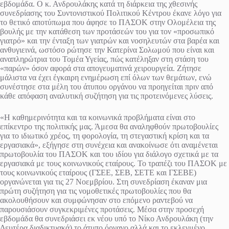
εβδομάδα. Ο κ. Ανδρουλάκης κατά τη διάρκεια της χθεσινής
συνεδρίασης του Συντονιστικού Πολιτικού Κέντρου έκανε λόγο για
το θετικό αποτύπωμα που άφησε το ΠΑΣΟΚ στην Ολομέλεια της
βουλής με την κατάθεση των προτάσεών του για τον «προσωπικό
γιατρό» και την ένταξη των γιατρών και νοσηλευτών στα βαρέα και
ανθυγιεινά, ωστόσο ρώτησε την Κατερίνα Σολωμού που είναι και
αναπληρώτρια του Τομέα Υγείας, πώς κατέληξαν στη στάση του
«παρών» όσον αφορά στα απογευματινά χειρουργεία. Ζήτησε
μάλιστα να έχει έγκαιρη ενημέρωση επί όλων των θεμάτων, ενώ
συνέστησε στα μέλη του άτυπου οργάνου να προηγείται πριν από
κάθε απόφαση αναλυτική συζήτηση για τις προτεινόμενες λύσεις.
«Η καθημερινότητα και τα κοινωνικά προβλήματα είναι στο
επίκεντρο της πολιτικής μας. Άμεσα θα αναληφθούν πρωτοβουλίες
για το ιδιωτικό χρέος, τη φορολογία, τη στεγαστική κρίση και τα
εργασιακά», εξήγησε στη συνέχεια και ανακοίνωσε ότι αναμένεται
πρωτοβουλία του ΠΑΣΟΚ και του ιδίου για διάλογο σχετικά με τα
εργασιακά με τους κοινωνικούς εταίρους. Το τραπέζι του ΠΑΣΟΚ με
τους κοινωνικούς εταίρους (ΓΣΕΕ, ΣΕΒ, ΣΕΤΕ και ΓΣΕΒΕ)
οργανώνεται για τις 27 Νοεμβρίου. Στη συνεδρίαση έκαναν μια
πρώτη συζήτηση για τις νομοθετικές πρωτοβουλίες που θα
ακολουθήσουν και συμφώνησαν στο επόμενο ραντεβού να
παρουσιάσουν συγκεκριμένες προτάσεις. Μέσα στην προσεχή
εβδομάδα θα συνεδριάσει εκ νέου υπό το Νίκο Ανδρουλάκη (την
Δευτέρα διαδικτυακά) το άτυπο όργανο αλλά και το εκλεγμένο