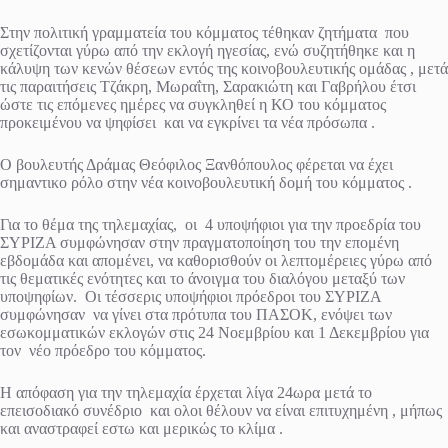
Στην πολιτική γραμματεία του κόμματος τέθηκαν ζητήματα που
σχετίζονται γύρω από την εκλογή ηγεσίας, ενώ συζητήθηκε και η
κάλυψη των κενών θέσεων εντός της κοινοβουλευτικής ομάδας , μετά
τις παραιτήσεις Τζάκρη, Μωραΐτη, Σαρακιώτη και Γαβρήλου έτσι
ώστε τις επόμενες ημέρες να συγκληθεί η ΚΟ του κόμματος
προκειμένου να ψηφίσει και να εγκρίνει τα νέα πρόσωπα .
Ο βουλευτής Δράμας Θεόφιλος Ξανθόπουλος φέρεται να έχει
σημαντικο ρόλο στην νέα κοινοβουλευτική δομή του κόμματος .
Για το θέμα της τηλεμαχίας, οι 4 υποψήφιοι για την προεδρία του
ΣΥΡΙΖΑ συμφώνησαν στην πραγματοποίηση του την επομένη
εβδομάδα και απομένει, να καθορισθούν οι λεπτομέρειες γύρω από
τις θεματικές ενότητες και το άνοιγμα του διαλόγου μεταξύ των
υποψηφίων. Οι τέσσερις υποψήφιοι πρόεδροι του ΣΥΡΙΖΑ
συμφώνησαν να γίνει στα πρότυπα του ΠΑΣΟΚ, ενόψει των
εσωκομματικών εκλογών στις 24 Νοεμβρίου και 1 Δεκεμβρίου για
τον νέο πρόεδρο του κόμματος.
Η απόφαση για την τηλεμαχία έρχεται λίγα 24ωρα μετά το
επεισοδιακό συνέδριο και ολοι θέλουν να είναι επιτυχημένη , μήπως
και αναστραφεί εστω και μερικώς το κλίμα .