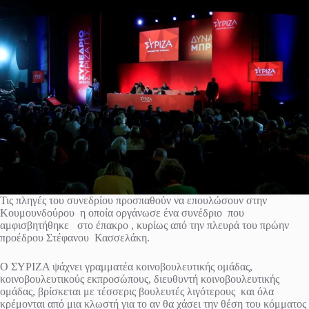
Τις πληγές του συνεδρίου προσπαθούν να επουλώσουν στην
Κουμουνδούρου η οποία οργάνωσε ένα συνέδριο που
αμφισβητήθηκε στο έπακρο , κυρίως από την πλευρά του πρώην
προέδρου Στέφανου Κασσελάκη.
Ο ΣΥΡΙΖΑ ψάχνει γραμματέα κοινοβουλευτικής ομάδας,
κοινοβουλευτικούς εκπροσώπους, διευθυντή κοινοβουλευτικής
ομάδας, βρίσκεται με τέσσερις βουλευτές λιγότερους και όλα
κρέμονται από μια κλωστή για το αν θα χάσει την θέση του κόμματος