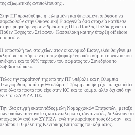
της αξιωματικής αντιπολίτευσης .
Στην ΠΓ προωθήθηκε η ειλημμένη και ψηφισμένη απόφαση να
παραδοθούν στην Οικονομική Εισαγγελία όσα στοιχεία κατέθεσε
στην προηγούμενη συνεδρίαση της ΠΓ ο Παύλος Πολάκης για το
Πόθεν Έσχες του Στέφανου Κασσελάκη και την ύπαρξη off shore
εταιρειών.
Η αποστολή των στοιχείων στον οικονομικό Εισαγγελέα θα γίνει με
κλητήρα και σύμφωνα με την ψηφισμένη απόφαση του οργάνου που
ενέκρινε και το 90% περίπου του σώματος του Συνεδρίου το
Σαββατοκύριακο.
Τέλος την παραίτησή της από την ΠΓ υπέβαλε και η Ολυμπία
Τελιγιορίδου, μετά την Θεοδώρα Τζάκρη που ήδη έχει αποχωρήσει
από όλα τα πόστα που είχε στην ΚΟ και το κόμμα, αλλά όχι από την
ΚΟ του ΣΥΡΙΖΑ-ΠΣ.
Την ίδια στιγμή εκατοντάδες μέλη Νομαρχιακών Επιτροπών, μεταξύ
των οποίων συντονιστές και αναπληρωτές συντονιστές, δηλώνουν ότι
αποχωρούν από τον ΣΥΡΙΖΑ, ενώ την παραίτηση τους έδωσαν και
περίπου 110 μέλη της Κεντρικής Επιτροπής του κόμματος.