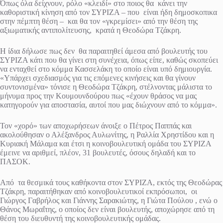
Όπως όλα δείχνουν, ρόλο «κλειδί» στο ποιος θα κάνει την
καθοριστική κίνηση από τον ΣΥΡΙΖΑ – που είναι ήδη δημοσκοπικα
στην πέμπτη θέση – και θα τον «γκρεμίσει» από την θέση της
αξιωματικής αντιπολίτευσης, κρατά η Θεοδώρα Τζάκρη.
Η ίδια δήλωσε πως δεν θα παραιτηθεί άμεσα από βουλευτής του
ΣΥΡΙΖΑ κάτι που θα γίνει στη συνέχεια, όπως είπε, καθώς σκοπεύει
να ενταχθεί στο κόμμα Κασσελάκη το οποίο είναι υπό δημιουργία.
«Υπάρχει σχεδιασμός για τις επόμενες κινήσεις και θα γίνουν
συντονισμένα» τόνισε η Θεοδώρα Τζάκρη, στέλνοντας μάλιστα το
μήνυμα προς την Κουμουνδούρου πως «έχουν θράσος να μας
κατηγορούν για αποστασία, αυτοί που μας διώχνουν από το κόμμα».
Τον «χορό» των αποχωρήσεων άνοιξε ο Πέτρος Παππάς και
ακολούθησαν ο Αλέξανδρος Αυλωνίτης, η Ραλλία Χρηστίδου και η
Κυριακή Μάλαμα και έτσι η κοινοβουλευτική ομάδα του ΣΥΡΙΖΑ
έμεινε να αριθμεί, πλέον, 31 βουλευτές, όσους δηλαδή και το
ΠΑΣΟΚ.
Από τα θεσμικά τους καθήκοντα στον ΣΥΡΙΖΑ, εκτός της Θεοδώρας
Τζάκρη, παραιτήθηκαν από κοινοβουλευτικοί εκπρόσωποι, οι
Γιώργος Γαβρήλος και Γιάννης Σαρακιώτης, η Γιώτα Πούλου , ενώ ο
Θάνος Μωραΐτης, ο οποίος δεν είναι βουλευτής, αποχώρησε από τη
θέση του διευθυντή της κοινοβουλευτικής ομάδας.