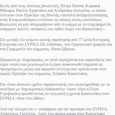
Εκτός από τους τέσσερις βουλευτές, Πέτρο Παππά, Κυριακή
Μάλαμα, Ραλλία Χρηστίδου και Αλέξανδρο Αυλωνίτη, οι οποίοι
έστειλαν στον Πρόεδρο της Βουλής επιστολή ανεξαρτητοποίησης,
στην Κουμουνδούρου εντείνουν τις πιέσεις στους υπολοίπους
βουλευτές να μην αποχωρήσουν από το κόμμα με το επιχείρημα ότι
υπάρχουν πολλές «ασάφειες στο πόθεν έσχες του Κασσελακη ».
Στο μεταξύ νέο κείμενο κοινής παραίτησης από 77 μέλη Κεντρικής
Επιτροπής του ΣΥΡΙΖΑ ΠΣ στάλθηκε, στο Οργανωτικό γραφείο και
στη Γραμματέα του κόμματος, Ράνια Σβίγκου.
Σύμφωνα με πληροφορίες, σε αυτό περιέχονται και παραιτήσεις που
είχαν σταλεί και μεμονωμένα ή είχαν ανακοινωθεί δημόσια τις
προηγούμενες μέρες και αφορούν στελέχη που πρόσκεινται στον
πρώην Πρόεδρο του κόμματος, Στέφανο Κασσελάκη.
Για «έναν δύσκολο χρόνο παραπολιτικής που ολοκληρώθηκε με το
συνέδριο με δημοκρατικές διαδικασίες» έκανε λόγο η Όλγα
Γεροβασίλη προσθέτοντας ότι όλη αυτή η χρονιά Κασσελάκη στον
ΣΥΡΙΖΑ «ήταν ένα λάθος».
Από την πλευρά του ο υποψήφιος για την προεδρία του ΣΥΡΙΖΑ,
Απόστολος Γκλέτσος, έριξε ένα ακόμα καρφί στον Κασσελακη