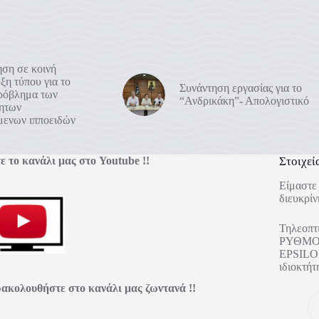
ση σε κοινή
ξη τύπου για το
Συνάντηση εργασίας για το
πρόβλημα των
“Ανδρικάκη”- Απολογιστικό
ρητων
μενων ιπποειδών
ε το κανάλι μας στο Youtube !!
Στοιχεί
Είμαστε 
διευκρίν
Τηλεοπτ
ΡΥΘΜΟΣ
EPSILON
ιδιοκτ
ακολουθήστε στο κανάλι μας ζωντανά !!