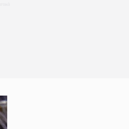
στικά