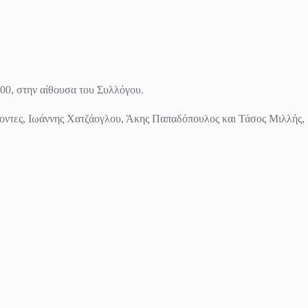
00, στην αίθουσα του Συλλόγου.
χοντες, Ιωάννης Χατζάογλου, Άκης Παπαδόπουλος και Τάσος Μιλλής,