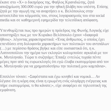
έκανε στο «Χ» ο δικηγόρος της, Φαήλος Κρανιδιώτης, ζητά
αποζημίωση 300.000 ευρώ για την ηθική βλάβη που υπέστη. Επίσης
ζητά με την αγωγή της να αναρτήσει ο κ. Βελόπουλος στην
ιστοσελίδα του κόμματός του, στους λογαριασμούς του στα social
media και σε καθημερινή εφημερίδα την τελεσίδικη απόφαση.
Υπενθυμίζεται πως προ ημερών η πρόεδρος της Φωνής Λογικής είχε
υποστηρίξει πως με τον Κυριάκο Βελόπουλο έχουν «διαφορά
ήθους». λέγοντας χαρακτηριστικά: «Ένας άνθρωπος, ο οποίος έχει
επενδύσει στη δολοφονία χαρακτήρων των πολιτικών του αντιπάλων
(…) με περίσσιο θράσος βγήκε και είπε ουσιαστικά ότι, η κ.
Λατινοπούλου την ημέρα των εκλογών κολυμπούσε αγκαλιά με τον
κ. Μυτιληναίο. Τώρα τι συζητάμε; Έπαιξε εντελώς τυχαία πέντε
μέρες πριν από τις ευρωεκλογές ότι εγώ έλαβα εκατομμύρια από τον
κ. Μυτιληναίο για να χρηματοδοτήσω την πολιτική μου καμπάνια».
Επιπλέον τόνισε: «Σαφέστατα και έχω κινηθεί και νομικά… Αν
λέγανε ότι η κόρη σας είναι η ερωμένη ενός ολιγάρχη ενέργειας και
πήρε εκατομμύρια, τι θα κάνατε;», είχε αναφέρει σε τηλεοπτική της
εμφάνιση.