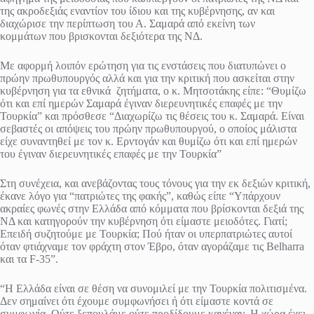
της ακροδεξιάς εναντίον του ίδιου και της κυβέρνησης, αν και
διαχώρισε την περίπτωση του Α. Σαμαρά από εκείνη των
κομμάτων που βρισκονται δεξιότερα της ΝΔ.
Με αφορμή λοιπόν ερώτηση για τις ενστάσεις που διατυπώνει ο
πρώην πρωθυπουργός αλλά και για την κριτική που ασκείται στην
κυβέρνηση για τα εθνικά ζητήματα, ο κ. Μητσοτάκης είπε: “Θυμίζω
ότι και επί ημερών Σαμαρά έγιναν διερευνητικές επαφές με την
Τουρκία” και πρόσθεσε “Διαχωρίζω τις θέσεις του κ. Σαμαρά. Είναι
σεβαστές οι απόψεις του πρώην πρωθυπουργού, ο οποίος μάλιστα
είχε συναντηθεί με τον κ. Ερντογάν και θυμίζω ότι και επί ημερών
του έγιναν διερευνητικές επαφές με την Τουρκία”
Στη συνέχεια, και ανεβάζοντας τους τόνους για την εκ δεξιών κριτική,
έκανε λόγο για “πατριώτες της φακής”, καθώς είπε “Υπάρχουν
ακραίες φωνές στην Ελλάδα από κόμματα που βρίσκονται δεξιά της
ΝΔ και κατηγορούν την κυβέρνηση ότι είμαστε μειοδότες. Γιατί;
Επειδή συζητούμε με Τουρκία; Πού ήταν οι υπερπατριώτες αυτοί
όταν φτιάχναμε τον φράχτη στον Έβρο, όταν αγοράζαμε τις Belharra
και τα F-35”.
“Η Ελλάδα είναι σε θέση να συνομιλεί με την Τουρκία πολιτισμένα.
Δεν σημαίνει ότι έχουμε συμφωνήσει ή ότι είμαστε κοντά σε
συμφωνία. Ούτε ξεπουλάμε ούτε προδίδουμε κανέναν. Η χώρα έχει