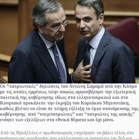
Οι “πατριωτικές” δηλώσεις του Αντώνη Σαμαρά από την Κύπρο
με τις οποίες εμμέσως πλην σαφώς αμφισβήτησε την εξωτερική
πολιτική της κυβέρνησης ιδίως στα ελληνοτουρκικά και στο
Κυπριακό προκάλεσε την έκρηξη του Κυριάκου Μητσοτάκη,
καθώς βλέπει να είναι σε πλήρη εξέλιξη το έργο υπονόμευσης της
κυβέρνησης από “υπερπατριώτες” και “πατριώτες της φακής”
ενόψει των εξελίξεων στα εθνικά θέματα και όχι μόνο.
Από τις Βρυξέλλες ο πρωθυπουργός επιχείρησε να βάλει τέλος στο
αφήγημα της μειοδοσίας που καλλιεργούν οι πατριώτες της ΝΔ και