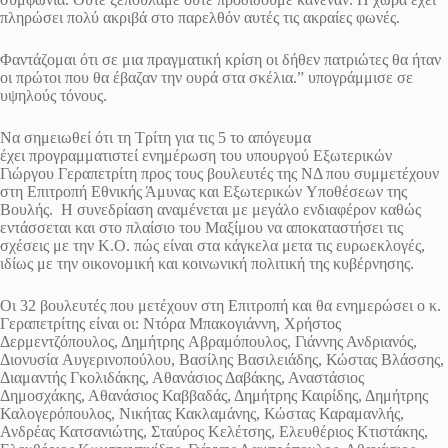
πληρώσει πολύ ακριβά στο παρελθόν αυτές τις ακραίες φωνές.
Φαντάζομαι ότι σε μια πραγματική κρίση οι δήθεν πατριώτες θα ήταν
οι πρώτοι που θα έβαζαν την ουρά στα σκέλια.” υπογράμμισε σε
υψηλούς τόνους.
Να σημειωθεί ότι τη Τρίτη για τις 5 το απόγευμα
έχει προγραμματιστεί ενημέρωση του υπουργού Εξωτερικών
Γιώργου Γεραπετρίτη προς τους βουλευτές της ΝΔ που συμμετέχουν
στη Επιτροπή Εθνικής Άμυνας και Εξωτερικών Υποθέσεων της
Βουλής. Η συνεδρίαση αναμένεται με μεγάλο ενδιαφέρον καθώς
εντάσσεται και στο πλαίσιο του Μαξίμου να αποκαταστήσει τις
σχέσεις με την Κ.Ο. πώς είναι στα κάγκελα μετα τις ευρωεκλογές,
ιδίως με την οικονομική και κοινωνική πολιτική της κυβέρνησης.
Οι 32 βουλευτές που μετέχουν στη Επιτροπή και θα ενημερώσει ο κ.
Γεραπετρίτης είναι οι: Ντόρα Μπακογιάννη, Χρήστος
Δερμεντζόπουλος, Δημήτρης Αβραμόπουλος, Γιάννης Ανδριανός,
Διονυσία Αυγερινοπούλου, Βασίλης Βασιλειάδης, Κώστας Βλάσσης,
Διαμαντής Γκολιδάκης, Αθανάσιος Δαβάκης, Αναστάσιος
Δημοσχάκης, Αθανάσιος Καββαδάς, Δημήτρης Καιρίδης, Δημήτρης
Καλογερόπουλος, Νικήτας Κακλαμάνης, Κώστας Καραμανλής,
Ανδρέας Κατσανιώτης, Σταύρος Κελέτσης, Ελευθέριος Κτιστάκης,