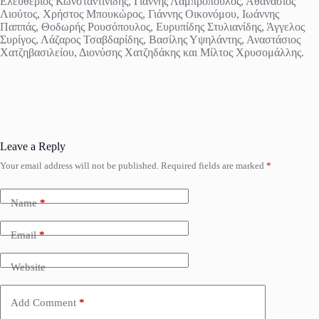
Ελευθέριος Κωνσταντινίδης, Γιάννης Λαμπρόπουλος, Αθανάσιος
Λιούτος, Χρήστος Μπουκώρος, Γιάννης Οικονόμου, Ιωάννης
Παππάς, Θοδωρής Ρουσόπουλος, Ευρυπίδης Στυλιανίδης, Άγγελος
Συρίγος, Λάζαρος Τσαβδαρίδης, Βασίλης Υψηλάντης, Αναστάσιος
Χατζηβασιλείου, Διονύσης Χατζηδάκης και Μίλτος Χρυσομάλλης.
Leave a Reply
Your email address will not be published.
Required fields are marked
*
Name
*
Email
*
Website
Add Comment
*