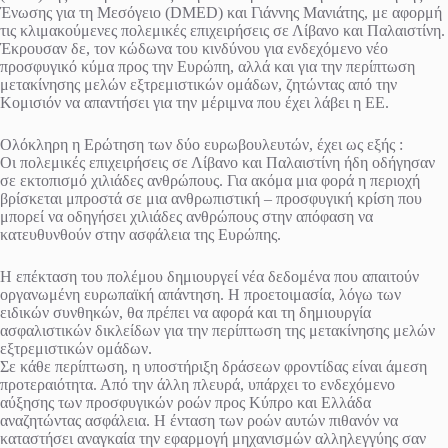
Ένωσης για τη Μεσόγειο (DMED) και Γιάννης Μανιάτης, με αφορμή
τις κλιμακούμενες πολεμικές επιχειρήσεις σε Λίβανο και Παλαιστίνη.
Έκρουσαν δε, τον κώδωνα του κινδύνου για ενδεχόμενο νέο
προσφυγικό κύμα προς την Ευρώπη, αλλά και για την περίπτωση
μετακίνησης μελών εξτρεμιστικών ομάδων, ζητώντας από την
Κομισιόν να απαντήσει για την μέριμνα που έχει λάβει η ΕΕ.
Ολόκληρη η Ερώτηση των δύο ευρωβουλευτών, έχει ως εξής :
Οι πολεμικές επιχειρήσεις σε Λίβανο και Παλαιστίνη ήδη οδήγησαν
σε εκτοπισμό χιλιάδες ανθρώπους. Για ακόμα μια φορά η περιοχή
βρίσκεται μπροστά σε μια ανθρωπιστική – προσφυγική κρίση που
μπορεί να οδηγήσει χιλιάδες ανθρώπους στην απόφαση να
κατευθυνθούν στην ασφάλεια της Ευρώπης.
Η επέκταση του πολέμου δημιουργεί νέα δεδομένα που απαιτούν
οργανωμένη ευρωπαϊκή απάντηση. Η προετοιμασία, λόγω των
ειδικών συνθηκών, θα πρέπει να αφορά και τη δημιουργία
ασφαλιστικών δικλείδων για την περίπτωση της μετακίνησης μελών
εξτρεμιστικών ομάδων.
Σε κάθε περίπτωση, η υποστήριξη δράσεων φροντίδας είναι άμεση
προτεραιότητα. Από την άλλη πλευρά, υπάρχει το ενδεχόμενο
αύξησης των προσφυγικών ροών προς Κύπρο και Ελλάδα
αναζητώντας ασφάλεια. Η ένταση των ροών αυτών πιθανόν να
καταστήσει αναγκαία την εφαρμογή μηχανισμών αλληλεγγύης σαν