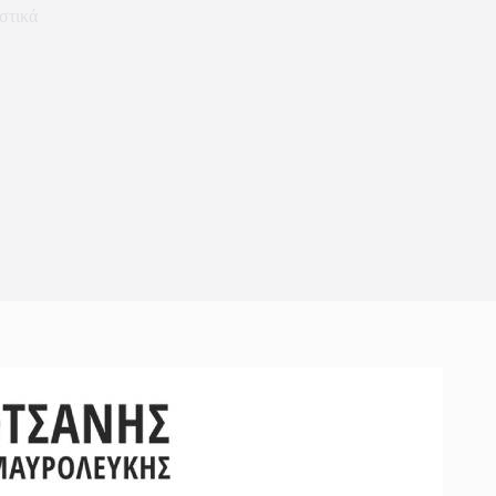
στικά