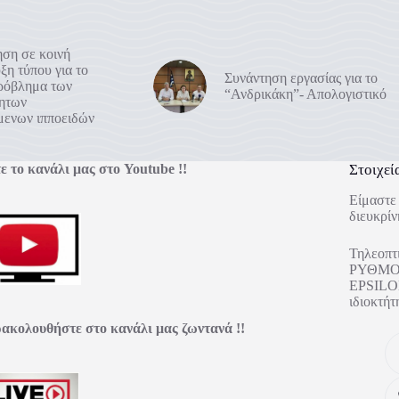
ση σε κοινή
ξη τύπου για το
Συνάντηση εργασίας για το
πρόβλημα των
“Ανδρικάκη”- Απολογιστικό
ρητων
μενων ιπποειδών
ε το κανάλι μας στο Youtube !!
Στοιχεί
Είμαστε 
διευκρίν
Τηλεοπτ
ΡΥΘΜΟΣ
EPSILON
ιδιοκτ
ακολουθήστε στο κανάλι μας ζωντανά !!