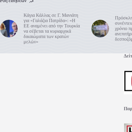
Ροή ειδήσεων
Κάγια Κάλλας σε Γ. Μανιάτη
Πρόσκλη
για «Γαλάζια Πατρίδα»: «Η
συνέντευ
ΕΕ αναμένει από την Τουρκία
χρόνιο 
να σέβεται τα κυριαρχικά
ανεπιτή
δικαιώματα των κρατών
δεσποζό
μελών»
Δείτ
Παρ