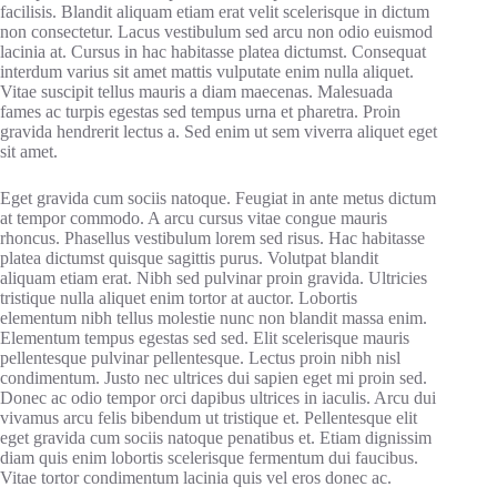
facilisis. Blandit aliquam etiam erat velit scelerisque in dictum
non consectetur. Lacus vestibulum sed arcu non odio euismod
lacinia at. Cursus in hac habitasse platea dictumst. Consequat
interdum varius sit amet mattis vulputate enim nulla aliquet.
Vitae suscipit tellus mauris a diam maecenas. Malesuada
fames ac turpis egestas sed tempus urna et pharetra. Proin
gravida hendrerit lectus a. Sed enim ut sem viverra aliquet eget
sit amet.
Eget gravida cum sociis natoque. Feugiat in ante metus dictum
at tempor commodo. A arcu cursus vitae congue mauris
rhoncus. Phasellus vestibulum lorem sed risus. Hac habitasse
platea dictumst quisque sagittis purus. Volutpat blandit
aliquam etiam erat. Nibh sed pulvinar proin gravida. Ultricies
tristique nulla aliquet enim tortor at auctor. Lobortis
elementum nibh tellus molestie nunc non blandit massa enim.
Elementum tempus egestas sed sed. Elit scelerisque mauris
pellentesque pulvinar pellentesque. Lectus proin nibh nisl
condimentum. Justo nec ultrices dui sapien eget mi proin sed.
Donec ac odio tempor orci dapibus ultrices in iaculis. Arcu dui
vivamus arcu felis bibendum ut tristique et. Pellentesque elit
eget gravida cum sociis natoque penatibus et. Etiam dignissim
diam quis enim lobortis scelerisque fermentum dui faucibus.
Vitae tortor condimentum lacinia quis vel eros donec ac.