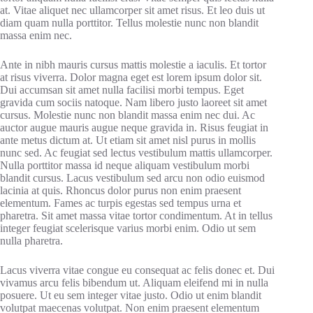
at. Vitae aliquet nec ullamcorper sit amet risus. Et leo duis ut
diam quam nulla porttitor. Tellus molestie nunc non blandit
massa enim nec.
Ante in nibh mauris cursus mattis molestie a iaculis. Et tortor
at risus viverra. Dolor magna eget est lorem ipsum dolor sit.
Dui accumsan sit amet nulla facilisi morbi tempus. Eget
gravida cum sociis natoque. Nam libero justo laoreet sit amet
cursus. Molestie nunc non blandit massa enim nec dui. Ac
auctor augue mauris augue neque gravida in. Risus feugiat in
ante metus dictum at. Ut etiam sit amet nisl purus in mollis
nunc sed. Ac feugiat sed lectus vestibulum mattis ullamcorper.
Nulla porttitor massa id neque aliquam vestibulum morbi
blandit cursus. Lacus vestibulum sed arcu non odio euismod
lacinia at quis. Rhoncus dolor purus non enim praesent
elementum. Fames ac turpis egestas sed tempus urna et
pharetra. Sit amet massa vitae tortor condimentum. At in tellus
integer feugiat scelerisque varius morbi enim. Odio ut sem
nulla pharetra.
Lacus viverra vitae congue eu consequat ac felis donec et. Dui
vivamus arcu felis bibendum ut. Aliquam eleifend mi in nulla
posuere. Ut eu sem integer vitae justo. Odio ut enim blandit
volutpat maecenas volutpat. Non enim praesent elementum