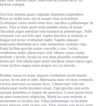
eget nunc lobortis mattis. Maecenas accumsan lacus vel
facilisis volutpat.
Sed risus pretium quam vulputate dignissim suspendisse.
Purus in mollis nunc sed id semper risus in hendrerit.
Scelerisque varius morbi enim nunc faucibus a pellentesque sit
amet. Duis ut diam quam nulla porttitor massa id neque.
Tincidunt augue interdum velit euismod in pellentesque. Nibh
venenatis cras sed felis eget. Sapien faucibus et molestie ac
feugiat sed lectus vestibulum mattis. Sagittis aliquam
malesuada bibendum arcu vitae elementum curabitur vitae.
Enim facilisis gravida neque convallis a cras. Lectus
vestibulum mattis ullamcorper velit. Mauris cursus mattis
molestie a iaculis. Iaculis eu non diam phasellus vestibulum
lorem sed. Sed ullamcorper morbi tincidunt ornare massa eget.
Amet facilisis magna etiam tempor orci eu lobortis.
Porttitor massa id neque aliquam vestibulum morbi blandit
cursus. In est ante in nibh. Malesuada nunc vel risus commodo
viverra maecenas accumsan lacus. Ullamcorper velit sed
ullamcorper morbi tincidunt ornare. Eget gravida cum sociis
natoque penatibus et magnis dis parturient. Lorem ipsum dolor
sit amet consectetur adipiscing. Morbi leo urna molestie at
elementum eu facilisis sed. Tellus pellentesque eu tincidunt
tortor aliquam nulla facilisi cras. Vitae semper quis lectus nulla