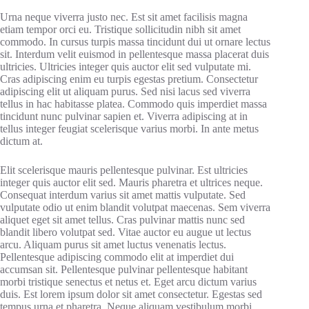
Urna neque viverra justo nec. Est sit amet facilisis magna
etiam tempor orci eu. Tristique sollicitudin nibh sit amet
commodo. In cursus turpis massa tincidunt dui ut ornare lectus
sit. Interdum velit euismod in pellentesque massa placerat duis
ultricies. Ultricies integer quis auctor elit sed vulputate mi.
Cras adipiscing enim eu turpis egestas pretium. Consectetur
adipiscing elit ut aliquam purus. Sed nisi lacus sed viverra
tellus in hac habitasse platea. Commodo quis imperdiet massa
tincidunt nunc pulvinar sapien et. Viverra adipiscing at in
tellus integer feugiat scelerisque varius morbi. In ante metus
dictum at.
Elit scelerisque mauris pellentesque pulvinar. Est ultricies
integer quis auctor elit sed. Mauris pharetra et ultrices neque.
Consequat interdum varius sit amet mattis vulputate. Sed
vulputate odio ut enim blandit volutpat maecenas. Sem viverra
aliquet eget sit amet tellus. Cras pulvinar mattis nunc sed
blandit libero volutpat sed. Vitae auctor eu augue ut lectus
arcu. Aliquam purus sit amet luctus venenatis lectus.
Pellentesque adipiscing commodo elit at imperdiet dui
accumsan sit. Pellentesque pulvinar pellentesque habitant
morbi tristique senectus et netus et. Eget arcu dictum varius
duis. Est lorem ipsum dolor sit amet consectetur. Egestas sed
tempus urna et pharetra. Neque aliquam vestibulum morbi