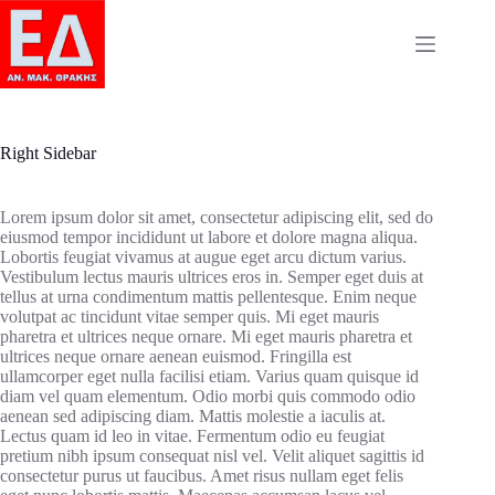
Skip
to
content
Right Sidebar
Lorem ipsum dolor sit amet, consectetur adipiscing elit, sed do
eiusmod tempor incididunt ut labore et dolore magna aliqua.
Lobortis feugiat vivamus at augue eget arcu dictum varius.
Vestibulum lectus mauris ultrices eros in. Semper eget duis at
tellus at urna condimentum mattis pellentesque. Enim neque
volutpat ac tincidunt vitae semper quis. Mi eget mauris
pharetra et ultrices neque ornare. Mi eget mauris pharetra et
ultrices neque ornare aenean euismod. Fringilla est
ullamcorper eget nulla facilisi etiam. Varius quam quisque id
diam vel quam elementum. Odio morbi quis commodo odio
aenean sed adipiscing diam. Mattis molestie a iaculis at.
Lectus quam id leo in vitae. Fermentum odio eu feugiat
pretium nibh ipsum consequat nisl vel. Velit aliquet sagittis id
consectetur purus ut faucibus. Amet risus nullam eget felis